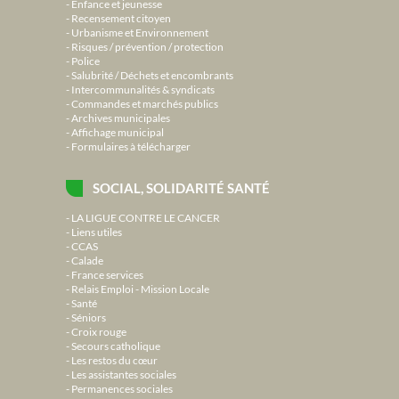
Enfance et jeunesse
Recensement citoyen
Urbanisme et Environnement
Risques / prévention / protection
Police
Salubrité / Déchets et encombrants
Intercommunalités & syndicats
Commandes et marchés publics
Archives municipales
Affichage municipal
Formulaires à télécharger
SOCIAL, SOLIDARITÉ SANTÉ
LA LIGUE CONTRE LE CANCER
Liens utiles
CCAS
Calade
France services
Relais Emploi - Mission Locale
Santé
Séniors
Croix rouge
Secours catholique
Les restos du cœur
Les assistantes sociales
Permanences sociales