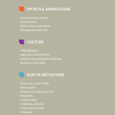
SPORTS & ANIMATIONS
Le service des sports
Infos sports
Associations sportives
Équipement sportifs
CULTURE
Médiathèque
Agenda culturel 2026
Offre et équipements culturels
Actions culturelles
SORTIR DÉCOUVRIR
Flâner en centre-ville
Patrimoine
Arènes et culture taurine
Festivités
Lotos à venir
Cinéma Le Venise
Foires et marchés
Vidourle