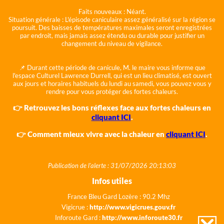
Faits nouveaux :
Néant.
Situation générale :
L'épisode caniculaire assez généralisé sur la région se
poursuit. Des baisses de températures maximales seront enregistrées
par endroit, mais jamais assez étendu ou durable pour justifier un
changement du niveau de vigilance.
📌 Durant cette période de canicule, M. le maire vous informe que
l'espace Culturel Lawrence Durrell, qui est un lieu climatisé, est ouvert
aux jours et horaires habituels du lundi au samedi, vous pouvez vous y
rendre pour vous protéger des fortes chaleurs.
👉 Retrouvez les bons réflexes face aux fortes chaleurs en
cliquant ICI
.
👉 Comment mieux vivre avec la chaleur en
cliquant ICI
.
Publication de l'alerte : 31/07/2026 20:13:03
Infos utiles
France Bleu Gard Lozère : 90.2 Mhz
Vigicrue :
http://www.vigicrues.gouv.fr
Inforoute Gard :
http://www.inforoute30.fr