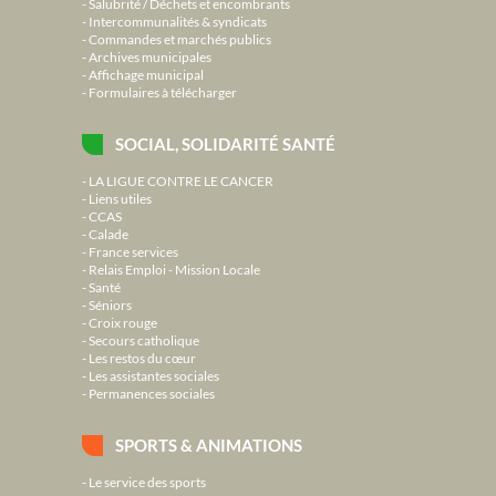
Salubrité / Déchets et encombrants
Intercommunalités & syndicats
Commandes et marchés publics
Archives municipales
Affichage municipal
Formulaires à télécharger
SOCIAL, SOLIDARITÉ SANTÉ
LA LIGUE CONTRE LE CANCER
Liens utiles
CCAS
Calade
France services
Relais Emploi - Mission Locale
Santé
Séniors
Croix rouge
Secours catholique
Les restos du cœur
Les assistantes sociales
Permanences sociales
SPORTS & ANIMATIONS
Le service des sports