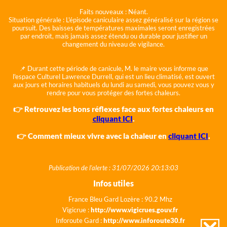
Faits nouveaux :
Néant.
Situation générale :
L'épisode caniculaire assez généralisé sur la région se
poursuit. Des baisses de températures maximales seront enregistrées
par endroit, mais jamais assez étendu ou durable pour justifier un
changement du niveau de vigilance.
📌 Durant cette période de canicule, M. le maire vous informe que
l'espace Culturel Lawrence Durrell, qui est un lieu climatisé, est ouvert
aux jours et horaires habituels du lundi au samedi, vous pouvez vous y
rendre pour vous protéger des fortes chaleurs.
👉 Retrouvez les bons réflexes face aux fortes chaleurs en
cliquant ICI
.
👉 Comment mieux vivre avec la chaleur en
cliquant ICI
.
Publication de l'alerte : 31/07/2026 20:13:03
Infos utiles
France Bleu Gard Lozère : 90.2 Mhz
Vigicrue :
http://www.vigicrues.gouv.fr
Inforoute Gard :
http://www.inforoute30.fr