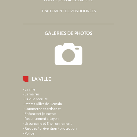
TRAITEMENT DE VOS DONNÉES
GALERIES DE PHOTOS
LA VILLE
La ville
La mairie
La ville recrute
Petites Villes de Demain
Commerce et artisanat
Enfance et jeunesse
Recensement citoyen
Urbanisme et Environnement
Risques / prévention / protection
Police