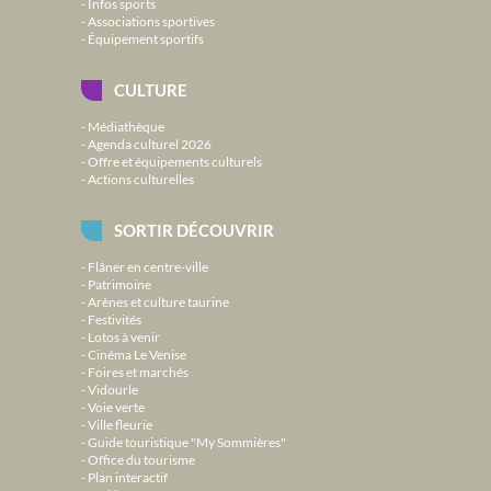
Infos sports
Associations sportives
Équipement sportifs
CULTURE
Médiathèque
Agenda culturel 2026
Offre et équipements culturels
Actions culturelles
SORTIR DÉCOUVRIR
Flâner en centre-ville
Patrimoine
Arènes et culture taurine
Festivités
Lotos à venir
Cinéma Le Venise
Foires et marchés
Vidourle
Voie verte
Ville fleurie
Guide touristique "My Sommières"
Office du tourisme
Plan interactif