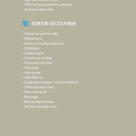
Offre et équipements culturels
Actions culturelles
SORTIR DÉCOUVRIR
Flâner en centre-ville
Patrimoine
Arènes et culture taurine
Festivités
Lotos à venir
Cinéma Le Venise
Foires et marchés
Vidourle
Voie verte
Ville fleurie
Guide touristique "My Sommières"
Office du tourisme
Plan interactif
Parkings
Bornes électriques
Arrêts camping-cars