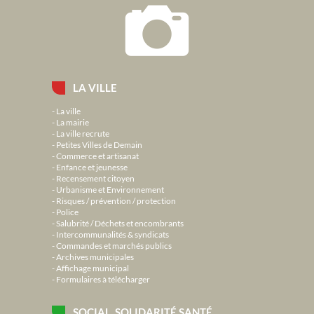
LA VILLE
La ville
La mairie
La ville recrute
Petites Villes de Demain
Commerce et artisanat
Enfance et jeunesse
Recensement citoyen
Urbanisme et Environnement
Risques / prévention / protection
Police
Salubrité / Déchets et encombrants
Intercommunalités & syndicats
Commandes et marchés publics
Archives municipales
Affichage municipal
Formulaires à télécharger
SOCIAL, SOLIDARITÉ SANTÉ