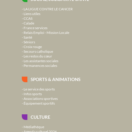
LA LIGUE CONTRE LE CANCER
Liens utiles
CCAS
Calade
France services
Relais Emploi - Mission Locale
Santé
Séniors
Croix rouge
Secours catholique
Les restos du cœur
Les assistantes sociales
Permanences sociales
SPORTS & ANIMATIONS
Le service des sports
Infos sports
Associations sportives
Équipement sportifs
CULTURE
Médiathèque
Agenda culturel 2026