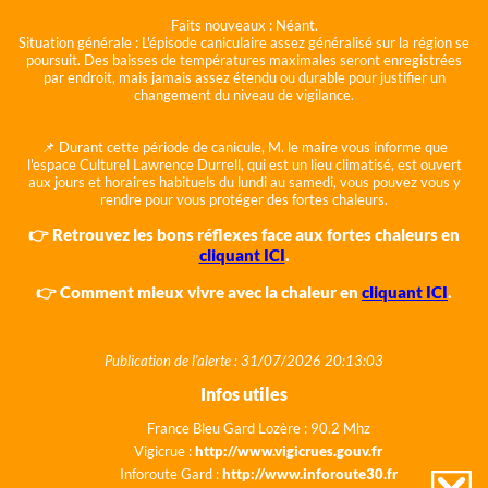
Faits nouveaux :
Néant.
Situation générale :
L'épisode caniculaire assez généralisé sur la région se
poursuit. Des baisses de températures maximales seront enregistrées
par endroit, mais jamais assez étendu ou durable pour justifier un
changement du niveau de vigilance.
📌 Durant cette période de canicule, M. le maire vous informe que
l'espace Culturel Lawrence Durrell, qui est un lieu climatisé, est ouvert
aux jours et horaires habituels du lundi au samedi, vous pouvez vous y
rendre pour vous protéger des fortes chaleurs.
👉 Retrouvez les bons réflexes face aux fortes chaleurs en
cliquant ICI
.
👉 Comment mieux vivre avec la chaleur en
cliquant ICI
.
Publication de l'alerte : 31/07/2026 20:13:03
Infos utiles
France Bleu Gard Lozère : 90.2 Mhz
Vigicrue :
http://www.vigicrues.gouv.fr
Inforoute Gard :
http://www.inforoute30.fr