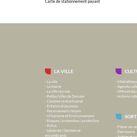
Carte de stationnement payant
LA VILLE
CULT
La ville
Médiathèqu
La mairie
Agenda cult
La ville recrute
Offre et équ
Petites Villes de Demain
Actions cult
Commerce et artisanat
Enfance et jeunesse
Recensement citoyen
Urbanisme et Environnement
SORT
Risques / prévention / protection
Police
Flâner en ce
Salubrité / Déchets et
Patrimoine
encombrants
Arènes et cu