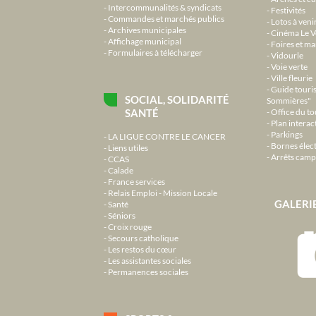
Intercommunalités & syndicats
Festivités
Commandes et marchés publics
Lotos à veni
Archives municipales
Cinéma Le V
Affichage municipal
Foires et m
Formulaires à télécharger
Vidourle
Voie verte
Ville fleurie
Guide touri
SOCIAL, SOLIDARITÉ
Sommières"
SANTÉ
Office du t
Plan interact
Parkings
LA LIGUE CONTRE LE CANCER
Bornes élec
Liens utiles
Arrêts camp
CCAS
Calade
France services
Relais Emploi - Mission Locale
GALERI
Santé
Séniors
Croix rouge
Secours catholique
Les restos du cœur
Les assistantes sociales
Permanences sociales