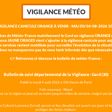
VIGILANCE MÉTÉO
VIGILANCE CANICULE ORANGE À VENIR - MAJ DU 04-08-2026 10
vices de Météo-France maintiennent le Gard en vigilance ORANGE c
ance JAUNE ORAGES vient s'ajouter à la vigilance canicule pour au
 services restent mobilisés pour surveiller l'évolution de la situat
ous ne manquerons pas de vous tenir informés dès que nécessair
👉 Retrouvez ci-dessous le bulletin de météo-France :
Bulletin de suivi départemental de la Vigilance : Gard (30)
Publié le mardi 4 août 202
6 à 10h (heure de Paris)
Faits nouveaux :
Néant
lisé sur la région se poursuit au moins jusqu'en milieu de semaine, malgré une
e Culturel Lawrence Durrell, qui est un lieu climatisé, est ouvert aux jours et 
protéger des fortes chaleurs.