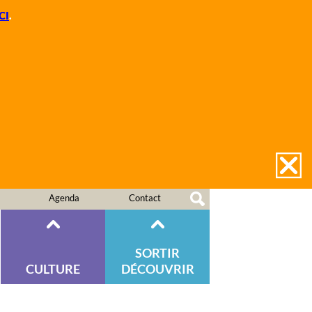
CI
.
Agenda
Contact
SORTIR
CULTURE
DÉCOUVRIR