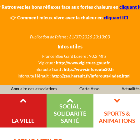
 Retrouvez les bons réflexes face aux fortes chaleurs en
cliquant I
👉 Comment mieux vivre avec la chaleur en
cliquant ICI
.
Publication de l'alerte : 31/07/2026 20:13:03
Infos utiles
France Bleu Gard Lozère : 90.2 Mhz
Vigicrue :
http://www.vigicrues.gouv.fr
Inforoute Gard :
http://www.inforoute30.fr
Inforoute Hérault :
http://geo.herault.fr/inforoute/index.html
Annuaire des associations
Carte Asso
Actualités
SOCIAL,
SOLIDARITÉ
SPORTS &
LA VILLE
SANTÉ
ANIMATIONS