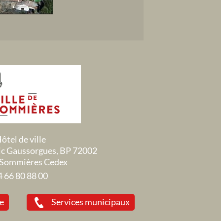
ôtel de ville
ric Gaussorgues, BP 72002
Sommières Cedex
4 66 80 88 00
ie
Services municipaux