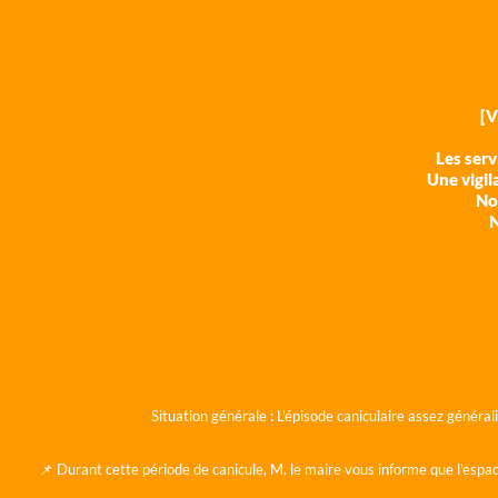
[
Les ser
Une vigil
Nos
N
Situation générale :
L'épisode caniculaire assez généra
📌 Durant cette période de canicule, M. le maire vous informe que l'espac