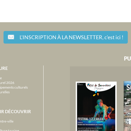
L'INSCRIPTION À LA NEWSLETTER,
c'est ici !
PU
URE
e
urel 2026
ipements culturels
urelles
IR DÉCOUVRIR
ntre-ville
lture taurine