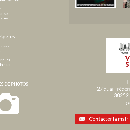
r
enise
archés
stique "My
ourisme
if
triques
ing-cars
H
ES DE PHOTOS
27 quai Frédé
30252 
0
Contacter la mair