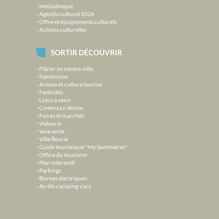
Médiathèque
Agenda culturel 2026
Offre et équipements culturels
Actions culturelles
SORTIR DÉCOUVRIR
Flâner en centre-ville
Patrimoine
Arènes et culture taurine
Festivités
Lotos à venir
Cinéma Le Venise
Foires et marchés
Vidourle
Voie verte
Ville fleurie
Guide touristique "My Sommières"
Office du tourisme
Plan interactif
Parkings
Bornes électriques
Arrêts camping-cars