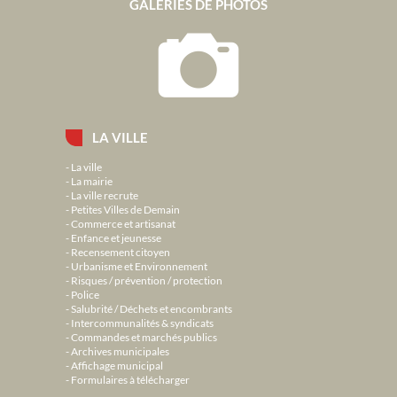
GALERIES DE PHOTOS
LA VILLE
La ville
La mairie
La ville recrute
Petites Villes de Demain
Commerce et artisanat
Enfance et jeunesse
Recensement citoyen
Urbanisme et Environnement
Risques / prévention / protection
Police
Salubrité / Déchets et encombrants
Intercommunalités & syndicats
Commandes et marchés publics
Archives municipales
Affichage municipal
Formulaires à télécharger