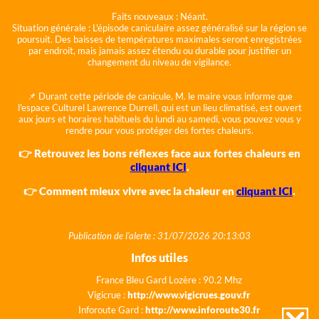
Faits nouveaux :
Néant.
Situation générale :
L'épisode caniculaire assez généralisé sur la région se
poursuit. Des baisses de températures maximales seront enregistrées
par endroit, mais jamais assez étendu ou durable pour justifier un
changement du niveau de vigilance.
📌 Durant cette période de canicule, M. le maire vous informe que
l'espace Culturel Lawrence Durrell, qui est un lieu climatisé, est ouvert
aux jours et horaires habituels du lundi au samedi, vous pouvez vous y
rendre pour vous protéger des fortes chaleurs.
👉 Retrouvez les bons réflexes face aux fortes chaleurs en
cliquant ICI
.
👉 Comment mieux vivre avec la chaleur en
cliquant ICI
.
Publication de l'alerte : 31/07/2026 20:13:03
Infos utiles
France Bleu Gard Lozère : 90.2 Mhz
Vigicrue :
http://www.vigicrues.gouv.fr
Inforoute Gard :
http://www.inforoute30.fr