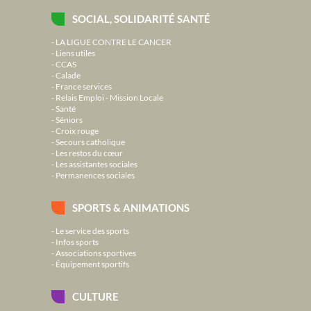
SOCIAL, SOLIDARITÉ SANTÉ
LA LIGUE CONTRE LE CANCER
Liens utiles
CCAS
Calade
France services
Relais Emploi - Mission Locale
Santé
Séniors
Croix rouge
Secours catholique
Les restos du cœur
Les assistantes sociales
Permanences sociales
SPORTS & ANIMATIONS
Le service des sports
Infos sports
Associations sportives
Équipement sportifs
CULTURE