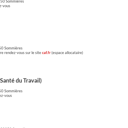
30250 Sommières
z-vous
0250 Sommières
re rendez-vous sur le site
caf.fr
(espace allocataire)
Santé du Travail)
0250 Sommières
ez-vous