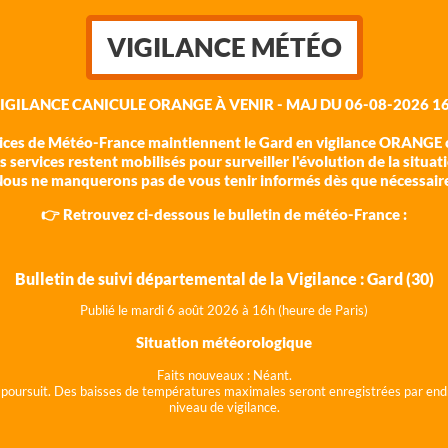
VIGILANCE MÉTÉO
VIGILANCE CANICULE ORANGE À VENIR - MAJ DU 06-08-2026 16
vices de Météo-France maintiennent le Gard en vigilance ORANGE c
 services restent mobilisés pour surveiller l'évolution de la situat
ous ne manquerons pas de vous tenir informés dès que nécessair
👉 Retrouvez ci-dessous le bulletin de météo-France :
Bulletin de suivi départemental de la Vigilance : Gard (30)
Publié le mardi 6 août 202
6 à 16h (heure de Paris)
Situation météorologique
Faits nouveaux :
Néant.
 se poursuit. Des baisses de températures maximales seront enregistrées par end
niveau de vigilance.