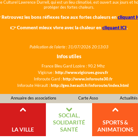
e Culturel Lawrence Durrell, qui est un lieu climatisé, est ouvert aux jours et 
protéger des fortes chaleurs.
 Retrouvez les bons réflexes face aux fortes chaleurs en
cliquant I
👉 Comment mieux vivre avec la chaleur en
cliquant ICI
.
Publication de l'alerte : 31/07/2026 20:13:03
Infos utiles
France Bleu Gard Lozère : 90.2 Mhz
Vigicrue :
http://www.vigicrues.gouv.fr
Inforoute Gard :
http://www.inforoute30.fr
Inforoute Hérault :
http://geo.herault.fr/inforoute/index.html
Annuaire des associations
Carte Asso
Actualités
SOCIAL,
SOLIDARITÉ
SPORTS &
LA VILLE
SANTÉ
ANIMATIONS