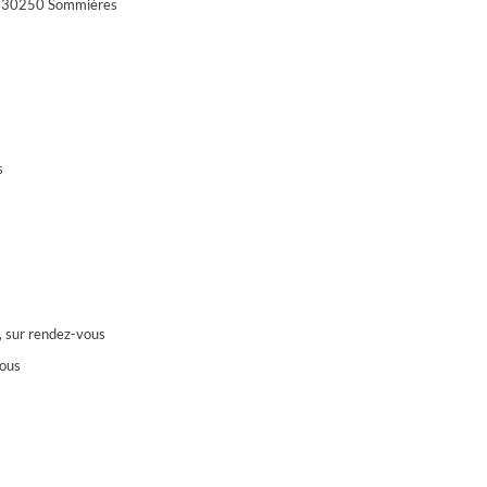
 - 30250 Sommières
s
, sur rendez-vous
vous