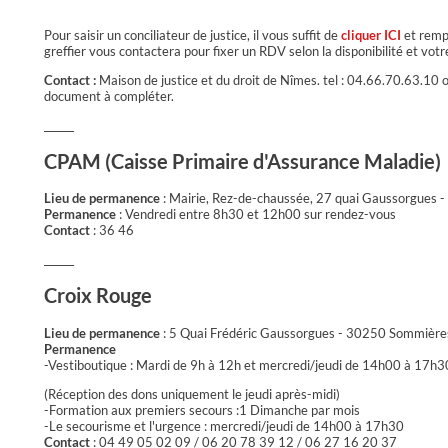
Pour saisir un conciliateur de justice, il vous suffit de
cliquer ICI
et rempl
greffier vous contactera pour fixer un RDV selon la disponibilité et votre
Contact :
Maison de justice et du droit de Nîmes. tel : 04.66.70.63.10
document à compléter.
______
CPAM (Caisse Primaire d'Assurance Maladie)
Lieu de permanence
: Mairie, Rez-de-chaussée, 27 quai Gaussorgues
Permanence
: Vendredi entre 8h30 et 12h00 sur rendez-vous
Contact
: 36 46
______
Croix Rouge
Lieu de permanence
: 5 Quai Frédéric Gaussorgues - 30250 Sommière
Permanence
-Vestiboutique : Mardi de 9h à 12h et mercredi/jeudi de 14h00 à 17h3
(Réception des dons uniquement le jeudi après-midi)
-Formation aux premiers secours :1 Dimanche par mois
-Le secourisme et l'urgence : mercredi/jeudi de 14h00 à 17h30
Contact
: 04 49 05 02 09 / 06 20 78 39 12 / 06 27 16 20 37