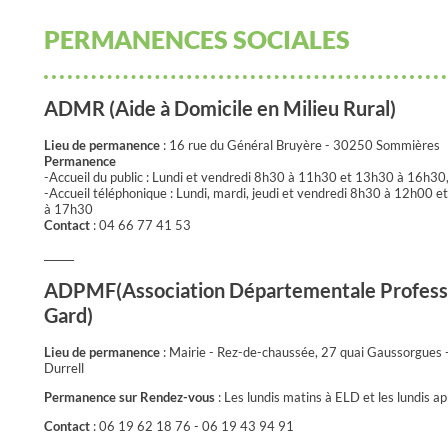
PERMANENCES SOCIALES
ADMR (Aide à Domicile en Milieu Rural)
Lieu de permanence
: 16 rue du Général Bruyère - 30250 Sommières
Permanence
-Accueil du public : Lundi et vendredi 8h30 à 11h30 et 13h30 à 16h30
-Accueil téléphonique : Lundi, mardi, jeudi et vendredi 8h30 à 12h0
à 17h30
Contact
: 04 66 77 41 53
______
ADPMF(Association Départementale Professio
Gard)
Lieu de permanence
: Mairie - Rez-de-chaussée, 27 quai Gaussorgues
Durrell
Permanence sur Rendez-vous
: Les lundis matins à ELD et les lundis a
Contact
: 06 19 62 18 76 - 06 19 43 94 91