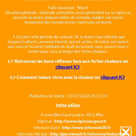
Faits nouveaux :
Néant
Situation générale :
L'épisode caniculaire assez généralisé sur la région se
poursuit au moins jusqu'en milieu de semaine, malgré une baisse
temporaire des températures maximales ce mardi.
📌 Durant cette période de canicule, M. le maire vous informe que
l'espace Culturel Lawrence Durrell, qui est un lieu climatisé, est ouvert
aux jours et horaires habituels du lundi au samedi, vous pouvez vous y
rendre pour vous protéger des fortes chaleurs.
👉 Retrouvez les bons réflexes face aux fortes chaleurs en
cliquant ICI
.
👉 Comment mieux vivre avec la chaleur en
cliquant ICI
.
Publication de l'alerte : 31/07/2026 20:13:03
Infos utiles
France Bleu Gard Lozère : 90.2 Mhz
Vigicrue :
http://www.vigicrues.gouv.fr
Inforoute Gard :
http://www.inforoute30.fr
Inforoute Hérault :
http://geo.herault.fr/inforoute/index.html