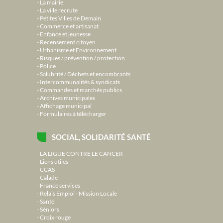
La mairie
La ville recrute
Petites Villes de Demain
Commerce et artisanat
Enfance et jeunesse
Recensement citoyen
Urbanisme et Environnement
Risques / prévention / protection
Police
Salubrité / Déchets et encombrants
Intercommunalités & syndicats
Commandes et marchés publics
Archives municipales
Affichage municipal
Formulaires à télécharger
SOCIAL, SOLIDARITÉ SANTÉ
LA LIGUE CONTRE LE CANCER
Liens utiles
CCAS
Calade
France services
Relais Emploi - Mission Locale
Santé
Séniors
Croix rouge