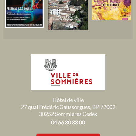
Hôtel de ville
27 quai Frédéric Gaussorgues, BP 72002
30252 Sommières Cedex
04 66 80 88 00