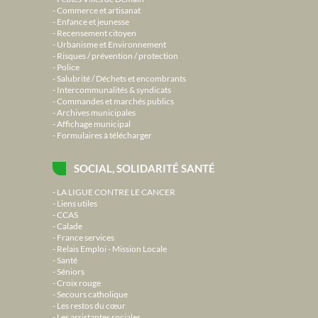
Commerce et artisanat
Enfance et jeunesse
Recensement citoyen
Urbanisme et Environnement
Risques / prévention / protection
Police
Salubrité / Déchets et encombrants
Intercommunalités & syndicats
Commandes et marchés publics
Archives municipales
Affichage municipal
Formulaires à télécharger
SOCIAL, SOLIDARITÉ SANTÉ
LA LIGUE CONTRE LE CANCER
Liens utiles
CCAS
Calade
France services
Relais Emploi - Mission Locale
Santé
Séniors
Croix rouge
Secours catholique
Les restos du cœur
Les assistantes sociales