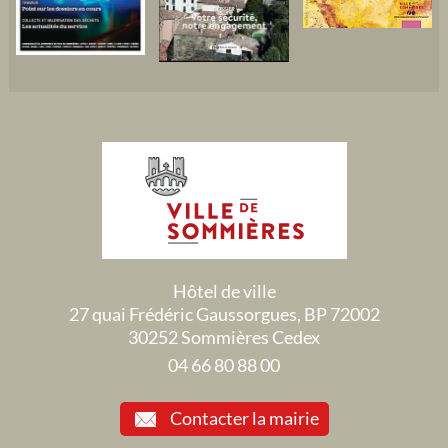
Hôtel de ville
27 quai Frédéric Gaussorgues, BP 72002
30252 Sommières Cedex
04 66 80 88 00
Contacter la mairie