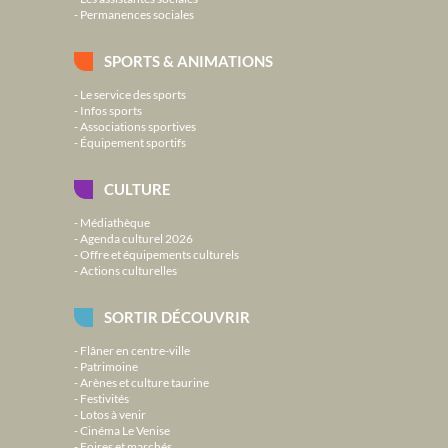
Permanences sociales
SPORTS & ANIMATIONS
Le service des sports
Infos sports
Associations sportives
Équipement sportifs
CULTURE
Médiathèque
Agenda culturel 2026
Offre et équipements culturels
Actions culturelles
SORTIR DÉCOUVRIR
Flâner en centre-ville
Patrimoine
Arènes et culture taurine
Festivités
Lotos à venir
Cinéma Le Venise
Foires et marchés