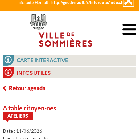
Inforoute Hérault :
http://geo.herault.fr/inforoute/index.html
CARTE INTERACTIVE
INFOS UTILES
Retour agenda
A table citoyen-nes
ATELIERS
Date :
11/06/2026
Lieu :
Jazz corner café