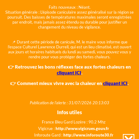
Faits nouveaux :
Néant.
Situation générale :
L'épisode caniculaire assez généralisé sur la région se
poursuit. Des baisses de températures maximales seront enregistrées
par endroit, mais jamais assez étendu ou durable pour justifier un
changement du niveau de vigilance.
📌 Durant cette période de canicule, M. le maire vous informe que
l'espace Culturel Lawrence Durrell, qui est un lieu climatisé, est ouvert
aux jours et horaires habituels du lundi au samedi, vous pouvez vous y
rendre pour vous protéger des fortes chaleurs.
👉 Retrouvez les bons réflexes face aux fortes chaleurs en
cliquant ICI
.
👉 Comment mieux vivre avec la chaleur en
cliquant ICI
.
Publication de l'alerte : 31/07/2026 20:13:03
Infos utiles
France Bleu Gard Lozère : 90.2 Mhz
Vigicrue :
http://www.vigicrues.gouv.fr
Inforoute Gard :
http://www.inforoute30.fr