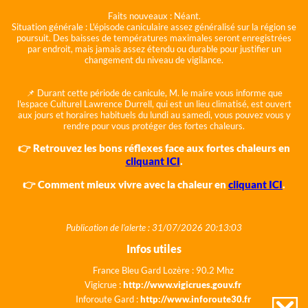
Faits nouveaux :
Néant.
Situation générale :
L'épisode caniculaire assez généralisé sur la région se
poursuit. Des baisses de températures maximales seront enregistrées
par endroit, mais jamais assez étendu ou durable pour justifier un
changement du niveau de vigilance.
📌 Durant cette période de canicule, M. le maire vous informe que
l'espace Culturel Lawrence Durrell, qui est un lieu climatisé, est ouvert
aux jours et horaires habituels du lundi au samedi, vous pouvez vous y
rendre pour vous protéger des fortes chaleurs.
👉 Retrouvez les bons réflexes face aux fortes chaleurs en
cliquant ICI
.
👉 Comment mieux vivre avec la chaleur en
cliquant ICI
.
Publication de l'alerte : 31/07/2026 20:13:03
Infos utiles
France Bleu Gard Lozère : 90.2 Mhz
Vigicrue :
http://www.vigicrues.gouv.fr
Inforoute Gard :
http://www.inforoute30.fr