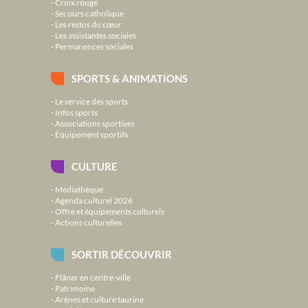
Croix rouge
Secours catholique
Les restos du cœur
Les assistantes sociales
Permanences sociales
SPORTS & ANIMATIONS
Le service des sports
Infos sports
Associations sportives
Équipement sportifs
CULTURE
Médiathèque
Agenda culturel 2026
Offre et équipements culturels
Actions culturelles
SORTIR DÉCOUVRIR
Flâner en centre-ville
Patrimoine
Arènes et culture taurine