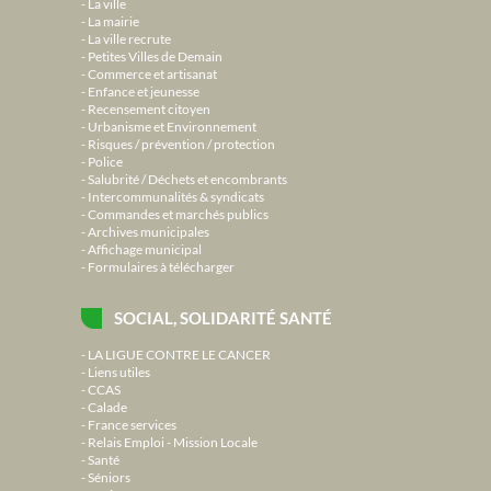
La ville
La mairie
La ville recrute
Petites Villes de Demain
Commerce et artisanat
Enfance et jeunesse
Recensement citoyen
Urbanisme et Environnement
Risques / prévention / protection
Police
Salubrité / Déchets et encombrants
Intercommunalités & syndicats
Commandes et marchés publics
Archives municipales
Affichage municipal
Formulaires à télécharger
SOCIAL, SOLIDARITÉ SANTÉ
LA LIGUE CONTRE LE CANCER
Liens utiles
CCAS
Calade
France services
Relais Emploi - Mission Locale
Santé
Séniors