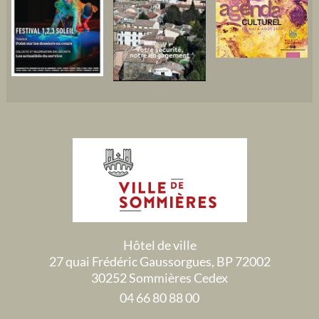
Hôtel de ville
27 quai Frédéric Gaussorgues, BP 72002
30252 Sommières Cedex
04 66 80 88 00