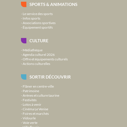
SPORTS & ANIMATIONS
Le service des sports
Infos sports
Associations sportives
Équipement sportifs
CULTURE
Médiathèque
Agenda culturel 2026
Offre et équipements culturels
Actions culturelles
SORTIR DÉCOUVRIR
Flâner en centre-ville
Patrimoine
Arènes et culture taurine
Festivités
Lotos à venir
Cinéma Le Venise
Foires et marchés
Vidourle
Voie verte