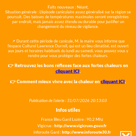
Faits nouveaux :
Néant.
Situation générale :
L'épisode caniculaire assez généralisé sur la région se
poursuit. Des baisses de températures maximales seront enregistrées
par endroit, mais jamais assez étendu ou durable pour justifier un
changement du niveau de vigilance.
📌 Durant cette période de canicule, M. le maire vous informe que
l'espace Culturel Lawrence Durrell, qui est un lieu climatisé, est ouvert
aux jours et horaires habituels du lundi au samedi, vous pouvez vous y
rendre pour vous protéger des fortes chaleurs.
👉 Retrouvez les bons réflexes face aux fortes chaleurs en
cliquant ICI
.
👉 Comment mieux vivre avec la chaleur en
cliquant ICI
.
Publication de l'alerte : 31/07/2026 20:13:03
Infos utiles
France Bleu Gard Lozère : 90.2 Mhz
Vigicrue :
http://www.vigicrues.gouv.fr
Inforoute Gard :
http://www.inforoute30.fr