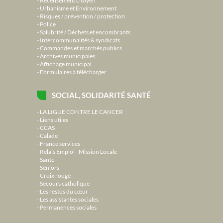
Recensement citoyen
Urbanisme et Environnement
Risques / prévention / protection
Police
Salubrité / Déchets et encombrants
Intercommunalités & syndicats
Commandes et marchés publics
Archives municipales
Affichage municipal
Formulaires à télécharger
SOCIAL, SOLIDARITÉ SANTÉ
LA LIGUE CONTRE LE CANCER
Liens utiles
CCAS
Calade
France services
Relais Emploi - Mission Locale
Santé
Séniors
Croix rouge
Secours catholique
Les restos du cœur
Les assistantes sociales
Permanences sociales