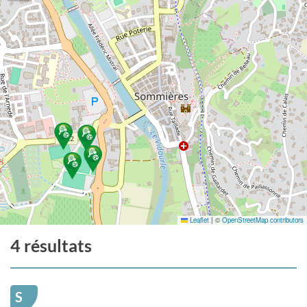
Leaflet
|
©
OpenStreetMap contributors
4 résultats
S