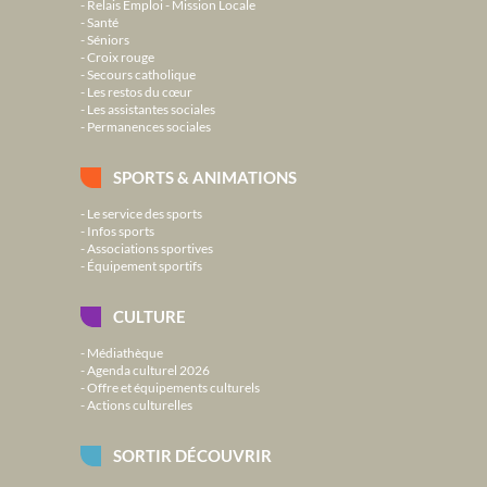
Relais Emploi - Mission Locale
Santé
Séniors
Croix rouge
Secours catholique
Les restos du cœur
Les assistantes sociales
Permanences sociales
SPORTS & ANIMATIONS
Le service des sports
Infos sports
Associations sportives
Équipement sportifs
CULTURE
Médiathèque
Agenda culturel 2026
Offre et équipements culturels
Actions culturelles
SORTIR DÉCOUVRIR