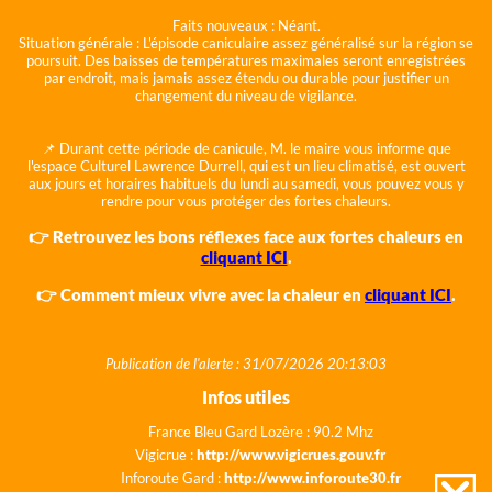
Faits nouveaux :
Néant.
Situation générale :
L'épisode caniculaire assez généralisé sur la région se
poursuit. Des baisses de températures maximales seront enregistrées
par endroit, mais jamais assez étendu ou durable pour justifier un
changement du niveau de vigilance.
📌 Durant cette période de canicule, M. le maire vous informe que
l'espace Culturel Lawrence Durrell, qui est un lieu climatisé, est ouvert
aux jours et horaires habituels du lundi au samedi, vous pouvez vous y
rendre pour vous protéger des fortes chaleurs.
👉 Retrouvez les bons réflexes face aux fortes chaleurs en
cliquant ICI
.
👉 Comment mieux vivre avec la chaleur en
cliquant ICI
.
Publication de l'alerte : 31/07/2026 20:13:03
Infos utiles
France Bleu Gard Lozère : 90.2 Mhz
Vigicrue :
http://www.vigicrues.gouv.fr
Inforoute Gard :
http://www.inforoute30.fr