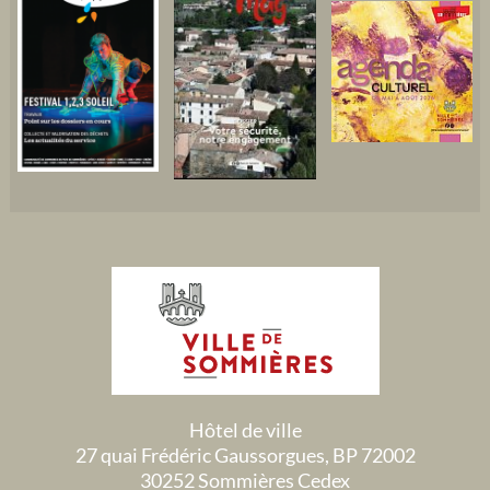
Hôtel de ville
27 quai Frédéric Gaussorgues, BP 72002
30252 Sommières Cedex