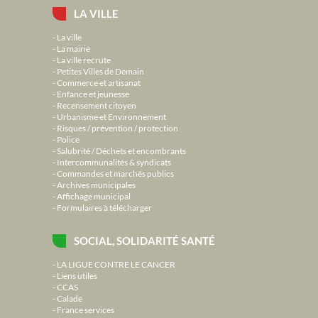
LA VILLE
La ville
La mairie
La ville recrute
Petites Villes de Demain
Commerce et artisanat
Enfance et jeunesse
Recensement citoyen
Urbanisme et Environnement
Risques / prévention / protection
Police
Salubrité / Déchets et encombrants
Intercommunalités & syndicats
Commandes et marchés publics
Archives municipales
Affichage municipal
Formulaires à télécharger
SOCIAL, SOLIDARITÉ SANTÉ
LA LIGUE CONTRE LE CANCER
Liens utiles
CCAS
Calade
France services