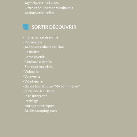
Agenda culturel 2026
Offre et équipements culturels
Actions culturelles
SORTIR DÉCOUVRIR
Flâner en centre-ville
Patrimoine
Arènes et culture taurine
Festivités
Lotos à venir
Cinéma Le Venise
Foires et marchés
Vidourle
Voie verte
Ville fleurie
Guide touristique "My Sommières"
Office du tourisme
Plan interactif
Parkings
Bornes électriques
Arrêts camping-cars