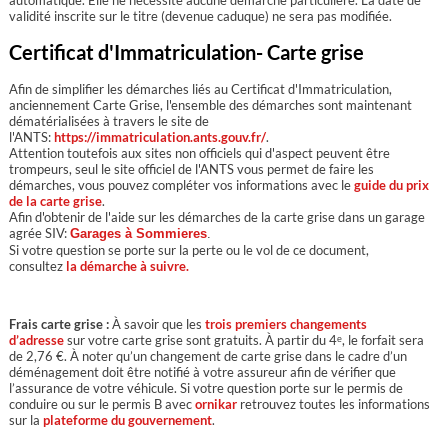
automatique. Elle ne nécessite aucune démarche particulière. La date de
validité inscrite sur le titre (devenue caduque) ne sera pas modifiée.
Certificat d'Immatriculation- Carte grise
Afin de simplifier les démarches liés au Certificat d'Immatriculation,
anciennement Carte Grise, l'ensemble des démarches sont maintenant
dématérialisées à travers le site de
l'ANTS:
https://immatriculation.ants.gouv.
fr
/
.
Attention toutefois aux sites non officiels qui d'aspect peuvent être
trompeurs, seul le site officiel de l'ANTS vous permet de faire les
démarches, vous pouvez compléter vos informations avec le
guide du prix
de la carte grise
.
Afin d'obtenir de l'aide sur les démarches de la carte grise dans un garage
agrée SIV:
Garages à
Sommieres
.
Si votre question se porte sur la perte ou le vol de ce document,
consultez
la démarche à suivre.
Frais carte grise :
À savoir que les
trois premiers changements
d’adresse
sur votre carte grise sont gratuits. À partir du 4ᵉ, le forfait sera
de 2,76 €. À noter qu’un changement de carte grise dans le cadre d’un
déménagement doit être notifié à votre assureur afin de vérifier que
l’assurance de votre véhicule. Si votre question porte sur le permis de
conduire ou sur le permis B avec
ornikar
retrouvez toutes les informations
sur la
plateforme du gouvernement
.