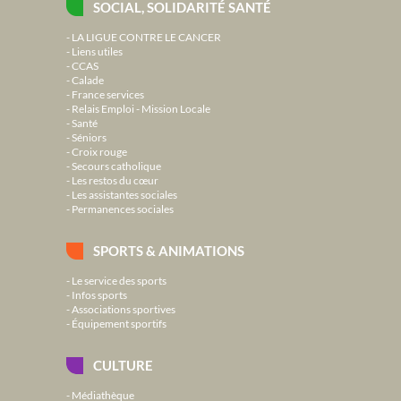
SOCIAL, SOLIDARITÉ SANTÉ
LA LIGUE CONTRE LE CANCER
Liens utiles
CCAS
Calade
France services
Relais Emploi - Mission Locale
Santé
Séniors
Croix rouge
Secours catholique
Les restos du cœur
Les assistantes sociales
Permanences sociales
SPORTS & ANIMATIONS
Le service des sports
Infos sports
Associations sportives
Équipement sportifs
CULTURE
Médiathèque