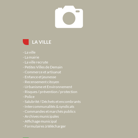
LA VILLE
La ville
La mairie
La ville recrute
Petites Villes de Demain
Commerce et artisanat
Enfance et jeunesse
Recensement citoyen
Urbanisme et Environnement
Risques / prévention / protection
Police
Salubrité / Déchets et encombrants
Intercommunalités & syndicats
Commandes et marchés publics
Archives municipales
Affichage municipal
Formulaires à télécharger