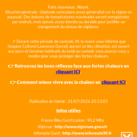
Faits nouveaux :
Néant.
Situation générale :
L'épisode caniculaire assez généralisé sur la région se
poursuit. Des baisses de températures maximales seront enregistrées
par endroit, mais jamais assez étendu ou durable pour justifier un
changement du niveau de vigilance.
📌 Durant cette période de canicule, M. le maire vous informe que
l'espace Culturel Lawrence Durrell, qui est un lieu climatisé, est ouvert
aux jours et horaires habituels du lundi au samedi, vous pouvez vous y
rendre pour vous protéger des fortes chaleurs.
👉 Retrouvez les bons réflexes face aux fortes chaleurs en
cliquant ICI
.
👉 Comment mieux vivre avec la chaleur en
cliquant ICI
.
Publication de l'alerte : 31/07/2026 20:13:03
Infos utiles
France Bleu Gard Lozère : 90.2 Mhz
Vigicrue :
http://www.vigicrues.gouv.fr
Inforoute Gard :
http://www.inforoute30.fr