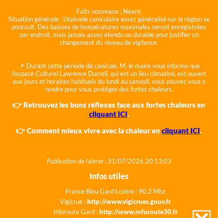
Faits nouveaux :
Néant.
Situation générale :
L'épisode caniculaire assez généralisé sur la région se
poursuit. Des baisses de températures maximales seront enregistrées
par endroit, mais jamais assez étendu ou durable pour justifier un
changement du niveau de vigilance.
📌 Durant cette période de canicule, M. le maire vous informe que
l'espace Culturel Lawrence Durrell, qui est un lieu climatisé, est ouvert
aux jours et horaires habituels du lundi au samedi, vous pouvez vous y
rendre pour vous protéger des fortes chaleurs.
👉 Retrouvez les bons réflexes face aux fortes chaleurs en
cliquant ICI
.
👉 Comment mieux vivre avec la chaleur en
cliquant ICI
.
Publication de l'alerte : 31/07/2026 20:13:03
Infos utiles
France Bleu Gard Lozère : 90.2 Mhz
Vigicrue :
http://www.vigicrues.gouv.fr
Inforoute Gard :
http://www.inforoute30.fr