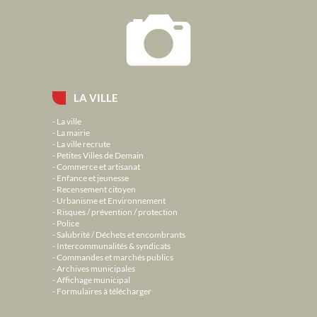
LA VILLE
La ville
La mairie
La ville recrute
Petites Villes de Demain
Commerce et artisanat
Enfance et jeunesse
Recensement citoyen
Urbanisme et Environnement
Risques / prévention / protection
Police
Salubrité / Déchets et encombrants
Intercommunalités & syndicats
Commandes et marchés publics
Archives municipales
Affichage municipal
Formulaires à télécharger