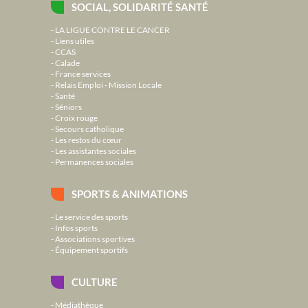
SOCIAL, SOLIDARITÉ SANTÉ
LA LIGUE CONTRE LE CANCER
Liens utiles
CCAS
Calade
France services
Relais Emploi - Mission Locale
Santé
Séniors
Croix rouge
Secours catholique
Les restos du cœur
Les assistantes sociales
Permanences sociales
SPORTS & ANIMATIONS
Le service des sports
Infos sports
Associations sportives
Équipement sportifs
CULTURE
Médiathèque