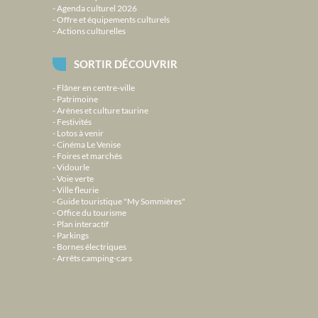
Agenda culturel 2026
Offre et équipements culturels
Actions culturelles
SORTIR DÉCOUVRIR
Flâner en centre-ville
Patrimoine
Arènes et culture taurine
Festivités
Lotos à venir
Cinéma Le Venise
Foires et marchés
Vidourle
Voie verte
Ville fleurie
Guide touristique "My Sommières"
Office du tourisme
Plan interactif
Parkings
Bornes électriques
Arrêts camping-cars