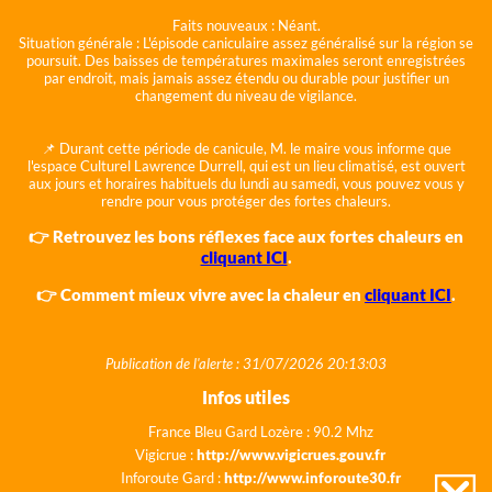
Faits nouveaux :
Néant.
Situation générale :
L'épisode caniculaire assez généralisé sur la région se
poursuit. Des baisses de températures maximales seront enregistrées
par endroit, mais jamais assez étendu ou durable pour justifier un
changement du niveau de vigilance.
📌 Durant cette période de canicule, M. le maire vous informe que
l'espace Culturel Lawrence Durrell, qui est un lieu climatisé, est ouvert
aux jours et horaires habituels du lundi au samedi, vous pouvez vous y
rendre pour vous protéger des fortes chaleurs.
👉 Retrouvez les bons réflexes face aux fortes chaleurs en
cliquant ICI
.
👉 Comment mieux vivre avec la chaleur en
cliquant ICI
.
Publication de l'alerte : 31/07/2026 20:13:03
Infos utiles
France Bleu Gard Lozère : 90.2 Mhz
Vigicrue :
http://www.vigicrues.gouv.fr
Inforoute Gard :
http://www.inforoute30.fr