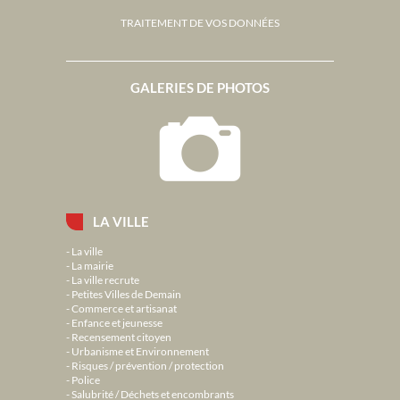
TRAITEMENT DE VOS DONNÉES
GALERIES DE PHOTOS
LA VILLE
La ville
La mairie
La ville recrute
Petites Villes de Demain
Commerce et artisanat
Enfance et jeunesse
Recensement citoyen
Urbanisme et Environnement
Risques / prévention / protection
Police
Salubrité / Déchets et encombrants