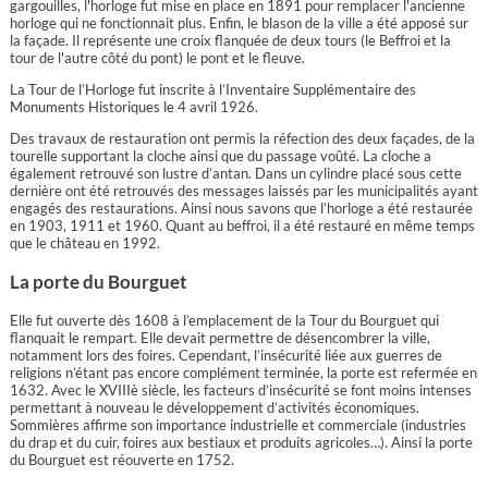
gargouilles, l'horloge fut mise en place en 1891 pour remplacer l'ancienne
horloge qui ne fonctionnait plus. Enfin, le blason de la ville a été apposé sur
la façade. Il représente une croix flanquée de deux tours (le Beffroi et la
tour de l'autre côté du pont) le pont et le fleuve.
La Tour de l’Horloge fut inscrite à l’Inventaire Supplémentaire des
Monuments Historiques le 4 avril 1926.
Des travaux de restauration ont permis la réfection des deux façades, de la
tourelle supportant la cloche ainsi que du passage voûté. La cloche a
également retrouvé son lustre d’antan. Dans un cylindre placé sous cette
dernière ont été retrouvés des messages laissés par les municipalités ayant
engagés des restaurations. Ainsi nous savons que l’horloge a été restaurée
en 1903, 1911 et 1960. Quant au beffroi, il a été restauré en même temps
que le château en 1992.
La porte du Bourguet
Elle fut ouverte dès 1608 à l’emplacement de la Tour du Bourguet qui
flanquait le rempart. Elle devait permettre de désencombrer la ville,
notamment lors des foires. Cependant, l’insécurité liée aux guerres de
religions n’étant pas encore complément terminée, la porte est refermée en
1632. Avec le XVIIIè siècle, les facteurs d’insécurité se font moins intenses
permettant à nouveau le développement d’activités économiques.
Sommières affirme son importance industrielle et commerciale (industries
du drap et du cuir, foires aux bestiaux et produits agricoles…). Ainsi la porte
du Bourguet est réouverte en 1752.