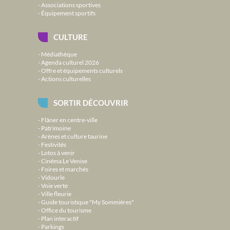
Associations sportives
Équipement sportifs
CULTURE
Médiathèque
Agenda culturel 2026
Offre et équipements culturels
Actions culturelles
SORTIR DÉCOUVRIR
Flâner en centre-ville
Patrimoine
Arènes et culture taurine
Festivités
Lotos à venir
Cinéma Le Venise
Foires et marchés
Vidourle
Voie verte
Ville fleurie
Guide touristique "My Sommières"
Office du tourisme
Plan interactif
Parkings