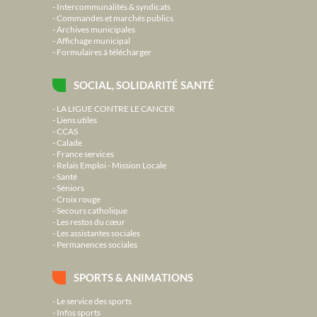
Intercommunalités & syndicats
Commandes et marchés publics
Archives municipales
Affichage municipal
Formulaires à télécharger
SOCIAL, SOLIDARITÉ SANTÉ
LA LIGUE CONTRE LE CANCER
Liens utiles
CCAS
Calade
France services
Relais Emploi - Mission Locale
Santé
Séniors
Croix rouge
Secours catholique
Les restos du cœur
Les assistantes sociales
Permanences sociales
SPORTS & ANIMATIONS
Le service des sports
Infos sports