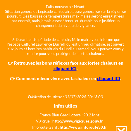
Faits nouveaux :
Néant.
Situation générale :
L'épisode caniculaire assez généralisé sur la région se
poursuit. Des baisses de températures maximales seront enregistrées
par endroit, mais jamais assez étendu ou durable pour justifier un
changement du niveau de vigilance.
📌 Durant cette période de canicule, M. le maire vous informe que
l'espace Culturel Lawrence Durrell, qui est un lieu climatisé, est ouvert
aux jours et horaires habituels du lundi au samedi, vous pouvez vous y
rendre pour vous protéger des fortes chaleurs.
👉 Retrouvez les bons réflexes face aux fortes chaleurs en
cliquant ICI
.
👉 Comment mieux vivre avec la chaleur en
cliquant ICI
.
Publication de l'alerte : 31/07/2026 20:13:03
Infos utiles
France Bleu Gard Lozère : 90.2 Mhz
Vigicrue :
http://www.vigicrues.gouv.fr
Inforoute Gard :
http://www.inforoute30.fr