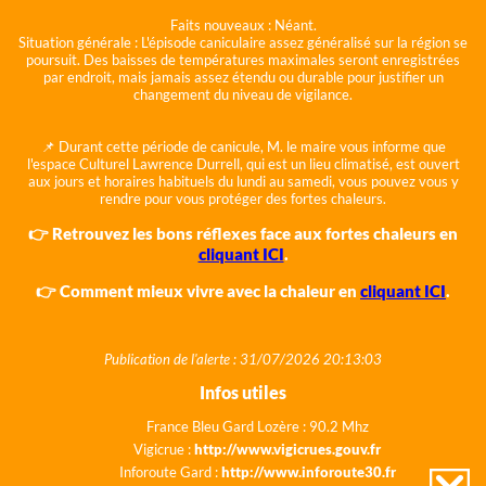
Faits nouveaux :
Néant.
Situation générale :
L'épisode caniculaire assez généralisé sur la région se
poursuit. Des baisses de températures maximales seront enregistrées
par endroit, mais jamais assez étendu ou durable pour justifier un
changement du niveau de vigilance.
📌 Durant cette période de canicule, M. le maire vous informe que
l'espace Culturel Lawrence Durrell, qui est un lieu climatisé, est ouvert
aux jours et horaires habituels du lundi au samedi, vous pouvez vous y
rendre pour vous protéger des fortes chaleurs.
👉 Retrouvez les bons réflexes face aux fortes chaleurs en
cliquant ICI
.
👉 Comment mieux vivre avec la chaleur en
cliquant ICI
.
Publication de l'alerte : 31/07/2026 20:13:03
Infos utiles
France Bleu Gard Lozère : 90.2 Mhz
Vigicrue :
http://www.vigicrues.gouv.fr
Inforoute Gard :
http://www.inforoute30.fr