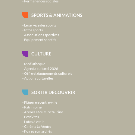
Permanences sociales
SPORTS & ANIMATIONS
Le service des sports
Infos sports
Associations sportives
Équipement sportifs
CULTURE
Médiathèque
Agenda culturel 2026
Offre et équipements culturels
Actions culturelles
SORTIR DÉCOUVRIR
Flâner en centre-ville
Patrimoine
Arènes et culture taurine
Festivités
Lotos à venir
Cinéma Le Venise
Foires et marchés