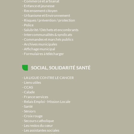
Commerce et artisanat
Enfance et jeunesse
Recensement citoyen
Urbanisme et Environnement
Risques / prévention / protection
Police
Salubrité / Déchets et encombrants
Intercommunalités & syndicats
Commandes et marchés publics
Archives municipales
Affichage municipal
Formulaires à télécharger
SOCIAL, SOLIDARITÉ SANTÉ
LA LIGUE CONTRE LE CANCER
Liens utiles
CCAS
Calade
France services
Relais Emploi - Mission Locale
Santé
Séniors
Croix rouge
Secours catholique
Les restos du cœur
Les assistantes sociales