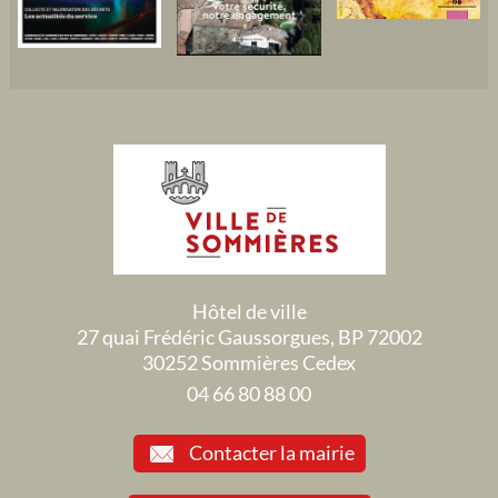
Hôtel de ville
27 quai Frédéric Gaussorgues, BP 72002
30252 Sommières Cedex
04 66 80 88 00
Contacter la mairie