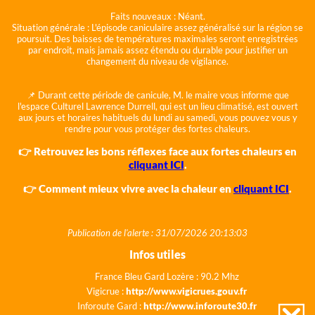
Faits nouveaux :
Néant.
Situation générale :
L'épisode caniculaire assez généralisé sur la région se
poursuit. Des baisses de températures maximales seront enregistrées
par endroit, mais jamais assez étendu ou durable pour justifier un
changement du niveau de vigilance.
📌 Durant cette période de canicule, M. le maire vous informe que
l'espace Culturel Lawrence Durrell, qui est un lieu climatisé, est ouvert
aux jours et horaires habituels du lundi au samedi, vous pouvez vous y
rendre pour vous protéger des fortes chaleurs.
👉 Retrouvez les bons réflexes face aux fortes chaleurs en
cliquant ICI
.
👉 Comment mieux vivre avec la chaleur en
cliquant ICI
.
Publication de l'alerte : 31/07/2026 20:13:03
Infos utiles
France Bleu Gard Lozère : 90.2 Mhz
Vigicrue :
http://www.vigicrues.gouv.fr
Inforoute Gard :
http://www.inforoute30.fr