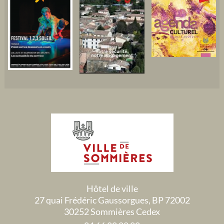
Hôtel de ville
27 quai Frédéric Gaussorgues, BP 72002
30252 Sommières Cedex