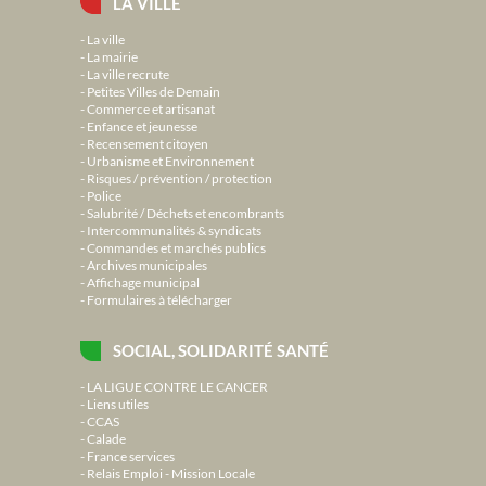
LA VILLE
La ville
La mairie
La ville recrute
Petites Villes de Demain
Commerce et artisanat
Enfance et jeunesse
Recensement citoyen
Urbanisme et Environnement
Risques / prévention / protection
Police
Salubrité / Déchets et encombrants
Intercommunalités & syndicats
Commandes et marchés publics
Archives municipales
Affichage municipal
Formulaires à télécharger
SOCIAL, SOLIDARITÉ SANTÉ
LA LIGUE CONTRE LE CANCER
Liens utiles
CCAS
Calade
France services
Relais Emploi - Mission Locale