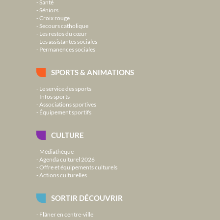
Santé
Séniors
Croix rouge
Secours catholique
Les restos du cœur
Les assistantes sociales
Permanences sociales
SPORTS & ANIMATIONS
Le service des sports
Infos sports
Associations sportives
Équipement sportifs
CULTURE
Médiathèque
Agenda culturel 2026
Offre et équipements culturels
Actions culturelles
SORTIR DÉCOUVRIR
Flâner en centre-ville