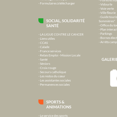
Formulaires à télécharger
Vidourle
Voie verte
Ville fleurie
Guide touri
SOCIAL, SOLIDARITÉ
Sommières"
SANTÉ
Office du t
Plan interact
Parkings
LA LIGUE CONTRE LE CANCER
Bornes élec
Liens utiles
Arrêts camp
CCAS
Calade
France services
Relais Emploi - Mission Locale
GALERI
Santé
Séniors
Croix rouge
Secours catholique
Les restos du cœur
Les assistantes sociales
Permanences sociales
SPORTS &
ANIMATIONS
Le service des sports