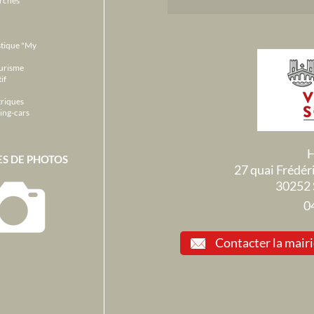
stique "My
ourisme
if
triques
ing-cars
H
ES DE PHOTOS
27 quai Frédé
30252 
0
Contacter la mair