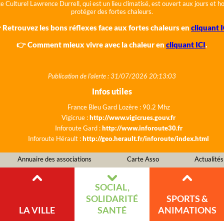
e Culturel Lawrence Durrell, qui est un lieu climatisé, est ouvert aux jours et 
protéger des fortes chaleurs.
 Retrouvez les bons réflexes face aux fortes chaleurs en
cliquant I
👉 Comment mieux vivre avec la chaleur en
cliquant ICI
.
Publication de l'alerte : 31/07/2026 20:13:03
Infos utiles
France Bleu Gard Lozère : 90.2 Mhz
Vigicrue :
http://www.vigicrues.gouv.fr
Inforoute Gard :
http://www.inforoute30.fr
Inforoute Hérault :
http://geo.herault.fr/inforoute/index.html
Annuaire des associations
Carte Asso
Actualités
SOCIAL,
SOLIDARITÉ
SPORTS &
LA VILLE
SANTÉ
ANIMATIONS