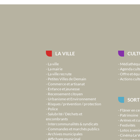
LA VILLE
CULT
La ville
Médiathèqu
La mairie
Agenda cult
La ville recrute
Offre et équ
Petites Villes de Demain
Actions cult
Commerce et artisanat
Enfance et jeunesse
Recensement citoyen
Urbanisme et Environnement
SORT
Risques / prévention / protection
Police
Flâner en ce
Salubrité / Déchets et
Patrimoine
encombrants
Arènes et cu
Intercommunalités & syndicats
Festivités
Commandes et marchés publics
Lotos à veni
Archives municipales
Cinéma Le V
Affichage municipal
Foires et m