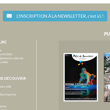
L'INSCRIPTION À LA NEWSLETTER,
c'est ici !
PU
URE
e
urel 2026
ipements culturels
urelles
IR DÉCOUVRIR
ntre-ville
lture taurine
r
enise
archés