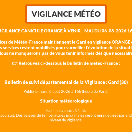
VIGILANCE MÉTÉO
VIGILANCE CANICULE ORANGE À VENIR - MAJ DU 06-08-2026 16
vices de Météo-France maintiennent le Gard en vigilance ORANGE c
 services restent mobilisés pour surveiller l'évolution de la situat
ous ne manquerons pas de vous tenir informés dès que nécessair
👉 Retrouvez ci-dessous le bulletin de météo-France :
Bulletin de suivi départemental de la Vigilance : Gard (30)
Publié le mardi 6 août 202
6 à 16h (heure de Paris)
Situation météorologique
Faits nouveaux :
Néant.
 se poursuit. Des baisses de températures maximales seront enregistrées par end
niveau de vigilance.