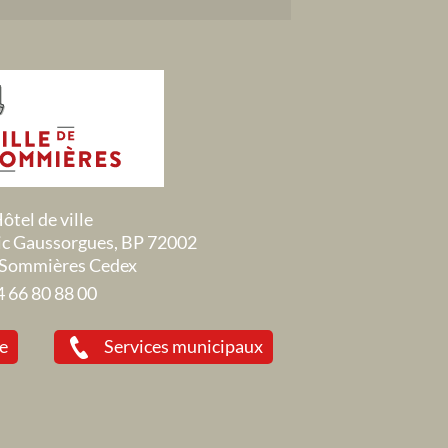
ôtel de ville
ric Gaussorgues, BP 72002
Sommières Cedex
4 66 80 88 00
ie
Services municipaux