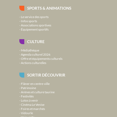
SPORTS & ANIMATIONS
Le service des sports
Infos sports
Associations sportives
Équipement sportifs
CULTURE
Médiathèque
Agenda culturel 2026
Offre et équipements culturels
Actions culturelles
SORTIR DÉCOUVRIR
Flâner en centre-ville
Patrimoine
Arènes et culture taurine
Festivités
Lotos à venir
Cinéma Le Venise
Foires et marchés
Vidourle