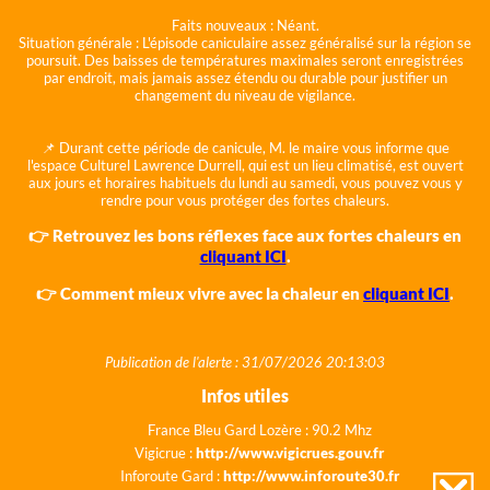
Faits nouveaux :
Néant.
Situation générale :
L'épisode caniculaire assez généralisé sur la région se
poursuit. Des baisses de températures maximales seront enregistrées
par endroit, mais jamais assez étendu ou durable pour justifier un
changement du niveau de vigilance.
📌 Durant cette période de canicule, M. le maire vous informe que
l'espace Culturel Lawrence Durrell, qui est un lieu climatisé, est ouvert
aux jours et horaires habituels du lundi au samedi, vous pouvez vous y
rendre pour vous protéger des fortes chaleurs.
👉 Retrouvez les bons réflexes face aux fortes chaleurs en
cliquant ICI
.
👉 Comment mieux vivre avec la chaleur en
cliquant ICI
.
Publication de l'alerte : 31/07/2026 20:13:03
Infos utiles
France Bleu Gard Lozère : 90.2 Mhz
Vigicrue :
http://www.vigicrues.gouv.fr
Inforoute Gard :
http://www.inforoute30.fr