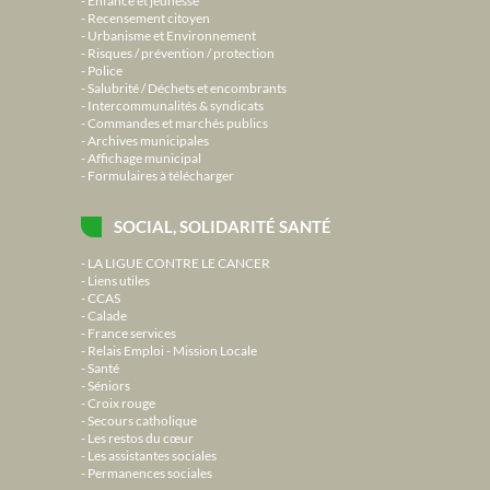
Enfance et jeunesse
Recensement citoyen
Urbanisme et Environnement
Risques / prévention / protection
Police
Salubrité / Déchets et encombrants
Intercommunalités & syndicats
Commandes et marchés publics
Archives municipales
Affichage municipal
Formulaires à télécharger
SOCIAL, SOLIDARITÉ SANTÉ
LA LIGUE CONTRE LE CANCER
Liens utiles
CCAS
Calade
France services
Relais Emploi - Mission Locale
Santé
Séniors
Croix rouge
Secours catholique
Les restos du cœur
Les assistantes sociales
Permanences sociales