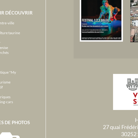
IR DÉCOUVRIR
ntre-ville
lture taurine
r
enise
archés
stique "My
ourisme
if
triques
ing-cars
H
ES DE PHOTOS
27 quai Frédé
30252 