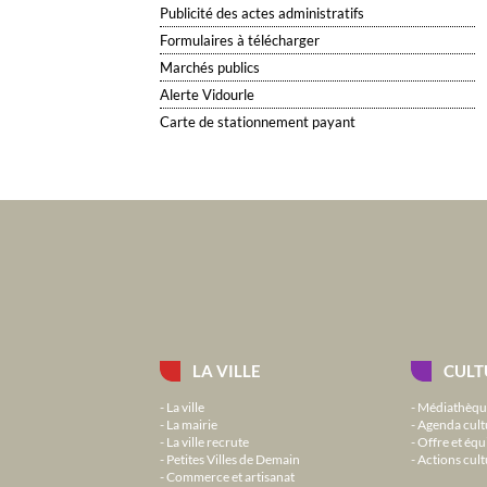
Publicité des actes administratifs
Formulaires à télécharger
Marchés publics
Alerte Vidourle
Carte de stationnement payant
LA VILLE
CULT
La ville
Médiathèqu
La mairie
Agenda cult
La ville recrute
Offre et équ
Petites Villes de Demain
Actions cult
Commerce et artisanat