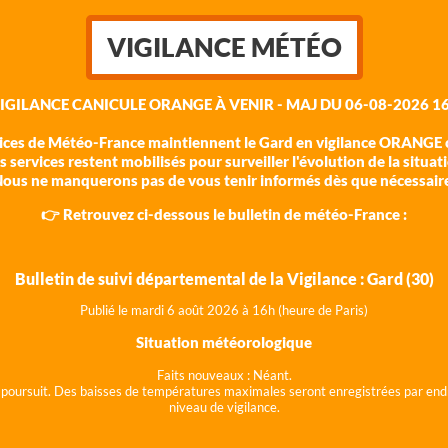
VIGILANCE MÉTÉO
VIGILANCE CANICULE ORANGE À VENIR - MAJ DU 06-08-2026 16
vices de Météo-France maintiennent le Gard en vigilance ORANGE c
 services restent mobilisés pour surveiller l'évolution de la situat
ous ne manquerons pas de vous tenir informés dès que nécessair
👉 Retrouvez ci-dessous le bulletin de météo-France :
Bulletin de suivi départemental de la Vigilance : Gard (30)
Publié le mardi 6 août 202
6 à 16h (heure de Paris)
Situation météorologique
Faits nouveaux :
Néant.
 se poursuit. Des baisses de températures maximales seront enregistrées par end
niveau de vigilance.