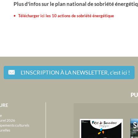
Plus d'infos sur le plan national de sobriété énergéti
Télécharger ici les 10 actions de sobriété énergétique
L'INSCRIPTION À LA NEWSLETTER,
c'est ici !
PU
URE
e
urel 2026
ipements culturels
urelles