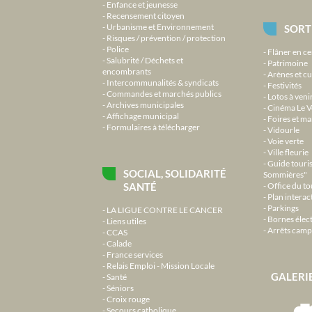
Enfance et jeunesse
Recensement citoyen
Urbanisme et Environnement
SORT
Risques / prévention / protection
Police
Flâner en ce
Salubrité / Déchets et
Patrimoine
encombrants
Arènes et cu
Intercommunalités & syndicats
Festivités
Commandes et marchés publics
Lotos à veni
Archives municipales
Cinéma Le V
Affichage municipal
Foires et m
Formulaires à télécharger
Vidourle
Voie verte
Ville fleurie
Guide touri
SOCIAL, SOLIDARITÉ
Sommières"
SANTÉ
Office du t
Plan interact
Parkings
LA LIGUE CONTRE LE CANCER
Bornes élec
Liens utiles
Arrêts camp
CCAS
Calade
France services
Relais Emploi - Mission Locale
GALERI
Santé
Séniors
Croix rouge
Secours catholique