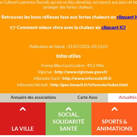
e Culturel Lawrence Durrell, qui est un lieu climatisé, est ouvert aux jours et 
protéger des fortes chaleurs.
 Retrouvez les bons réflexes face aux fortes chaleurs en
cliquant I
👉 Comment mieux vivre avec la chaleur en
cliquant ICI
.
Publication de l'alerte : 31/07/2026 20:13:03
Infos utiles
France Bleu Gard Lozère : 90.2 Mhz
Vigicrue :
http://www.vigicrues.gouv.fr
Inforoute Gard :
http://www.inforoute30.fr
Inforoute Hérault :
http://geo.herault.fr/inforoute/index.html
Annuaire des associations
Carte Asso
Actualités
SOCIAL,
SOLIDARITÉ
SPORTS &
LA VILLE
SANTÉ
ANIMATIONS