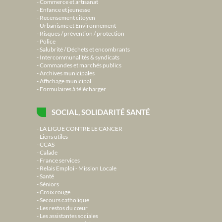
Commerce et artisanat
Enfance et jeunesse
Recensement citoyen
Urbanisme et Environnement
Risques / prévention / protection
Police
Salubrité / Déchets et encombrants
Intercommunalités & syndicats
Commandes et marchés publics
Archives municipales
Affichage municipal
Formulaires à télécharger
SOCIAL, SOLIDARITÉ SANTÉ
LA LIGUE CONTRE LE CANCER
Liens utiles
CCAS
Calade
France services
Relais Emploi - Mission Locale
Santé
Séniors
Croix rouge
Secours catholique
Les restos du cœur
Les assistantes sociales