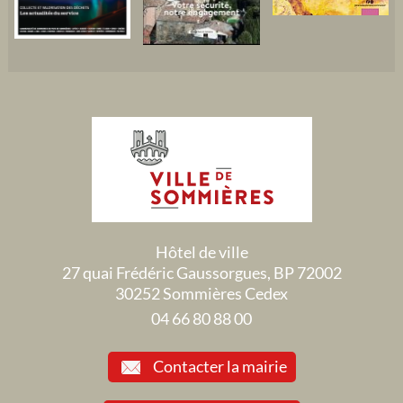
Hôtel de ville
27 quai Frédéric Gaussorgues, BP 72002
30252 Sommières Cedex
04 66 80 88 00
Contacter la mairie