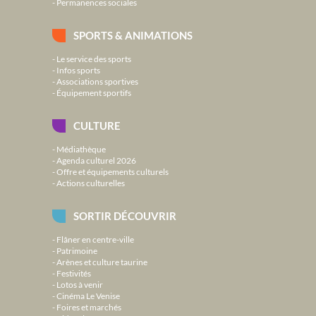
Permanences sociales
SPORTS & ANIMATIONS
Le service des sports
Infos sports
Associations sportives
Équipement sportifs
CULTURE
Médiathèque
Agenda culturel 2026
Offre et équipements culturels
Actions culturelles
SORTIR DÉCOUVRIR
Flâner en centre-ville
Patrimoine
Arènes et culture taurine
Festivités
Lotos à venir
Cinéma Le Venise
Foires et marchés