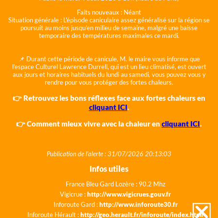
Faits nouveaux :
Néant
Situation générale :
L'épisode caniculaire assez généralisé sur la région se
poursuit au moins jusqu'en milieu de semaine, malgré une baisse
temporaire des températures maximales ce mardi.
📌 Durant cette période de canicule, M. le maire vous informe que
l'espace Culturel Lawrence Durrell, qui est un lieu climatisé, est ouvert
aux jours et horaires habituels du lundi au samedi, vous pouvez vous y
rendre pour vous protéger des fortes chaleurs.
👉 Retrouvez les bons réflexes face aux fortes chaleurs en
cliquant ICI
.
👉 Comment mieux vivre avec la chaleur en
cliquant ICI
.
Publication de l'alerte : 31/07/2026 20:13:03
Infos utiles
France Bleu Gard Lozère : 90.2 Mhz
Vigicrue :
http://www.vigicrues.gouv.fr
Inforoute Gard :
http://www.inforoute30.fr
Inforoute Hérault :
http://geo.herault.fr/inforoute/index.html