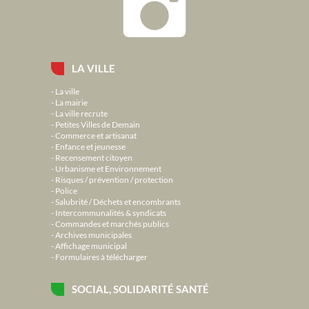
LA VILLE
La ville
La mairie
La ville recrute
Petites Villes de Demain
Commerce et artisanat
Enfance et jeunesse
Recensement citoyen
Urbanisme et Environnement
Risques / prévention / protection
Police
Salubrité / Déchets et encombrants
Intercommunalités & syndicats
Commandes et marchés publics
Archives municipales
Affichage municipal
Formulaires à télécharger
SOCIAL, SOLIDARITÉ SANTÉ