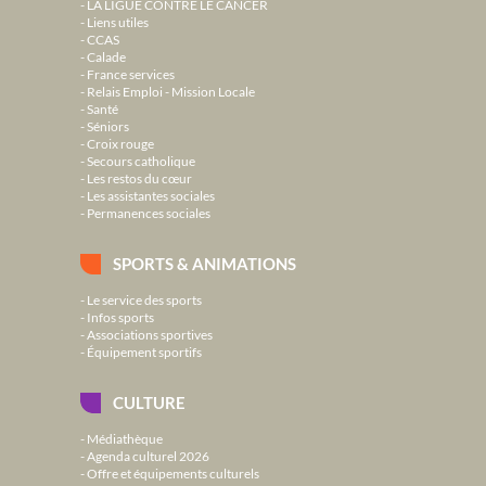
LA LIGUE CONTRE LE CANCER
Liens utiles
CCAS
Calade
France services
Relais Emploi - Mission Locale
Santé
Séniors
Croix rouge
Secours catholique
Les restos du cœur
Les assistantes sociales
Permanences sociales
SPORTS & ANIMATIONS
Le service des sports
Infos sports
Associations sportives
Équipement sportifs
CULTURE
Médiathèque
Agenda culturel 2026
Offre et équipements culturels