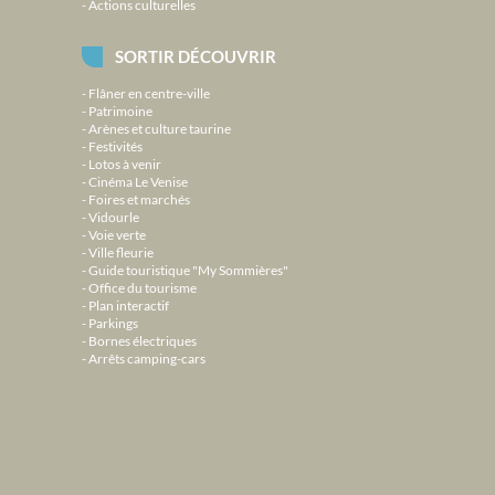
Actions culturelles
SORTIR DÉCOUVRIR
Flâner en centre-ville
Patrimoine
Arènes et culture taurine
Festivités
Lotos à venir
Cinéma Le Venise
Foires et marchés
Vidourle
Voie verte
Ville fleurie
Guide touristique "My Sommières"
Office du tourisme
Plan interactif
Parkings
Bornes électriques
Arrêts camping-cars