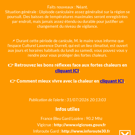
Faits nouveaux :
Néant.
Situation générale :
L'épisode caniculaire assez généralisé sur la région se
poursuit. Des baisses de températures maximales seront enregistrées
par endroit, mais jamais assez étendu ou durable pour justifier un
changement du niveau de vigilance.
📌 Durant cette période de canicule, M. le maire vous informe que
l'espace Culturel Lawrence Durrell, qui est un lieu climatisé, est ouvert
aux jours et horaires habituels du lundi au samedi, vous pouvez vous y
rendre pour vous protéger des fortes chaleurs.
👉 Retrouvez les bons réflexes face aux fortes chaleurs en
cliquant ICI
.
👉 Comment mieux vivre avec la chaleur en
cliquant ICI
.
Publication de l'alerte : 31/07/2026 20:13:03
Infos utiles
France Bleu Gard Lozère : 90.2 Mhz
Vigicrue :
http://www.vigicrues.gouv.fr
Inforoute Gard :
http://www.inforoute30.fr