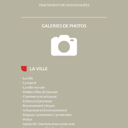
TRAITEMENT DE VOS DONNÉES
GALERIES DE PHOTOS
LA VILLE
La ville
La mairie
La ville recrute
Petites Villes de Demain
Commerce et artisanat
Enfance et jeunesse
Recensement citoyen
Urbanisme et Environnement
Risques / prévention / protection
Police
Salubrité / Déchets et encombrants