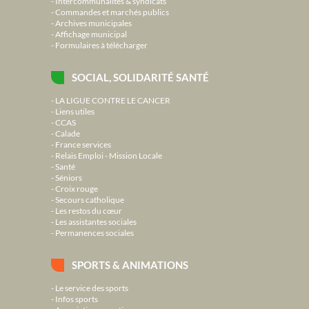
Intercommunalités & syndicats
Commandes et marchés publics
Archives municipales
Affichage municipal
Formulaires à télécharger
SOCIAL, SOLIDARITÉ SANTÉ
LA LIGUE CONTRE LE CANCER
Liens utiles
CCAS
Calade
France services
Relais Emploi - Mission Locale
Santé
Séniors
Croix rouge
Secours catholique
Les restos du cœur
Les assistantes sociales
Permanences sociales
SPORTS & ANIMATIONS
Le service des sports
Infos sports