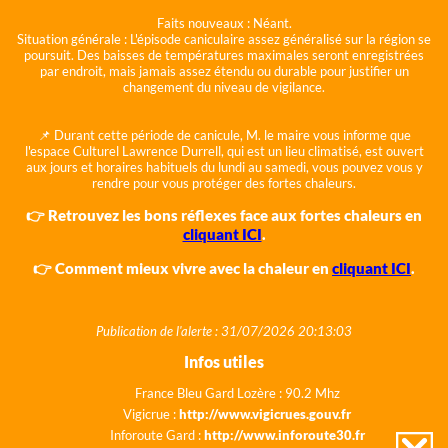
Faits nouveaux :
Néant.
Situation générale :
L'épisode caniculaire assez généralisé sur la région se
poursuit. Des baisses de températures maximales seront enregistrées
par endroit, mais jamais assez étendu ou durable pour justifier un
changement du niveau de vigilance.
📌 Durant cette période de canicule, M. le maire vous informe que
l'espace Culturel Lawrence Durrell, qui est un lieu climatisé, est ouvert
aux jours et horaires habituels du lundi au samedi, vous pouvez vous y
rendre pour vous protéger des fortes chaleurs.
👉 Retrouvez les bons réflexes face aux fortes chaleurs en
cliquant ICI
.
👉 Comment mieux vivre avec la chaleur en
cliquant ICI
.
Publication de l'alerte : 31/07/2026 20:13:03
Infos utiles
France Bleu Gard Lozère : 90.2 Mhz
Vigicrue :
http://www.vigicrues.gouv.fr
Inforoute Gard :
http://www.inforoute30.fr