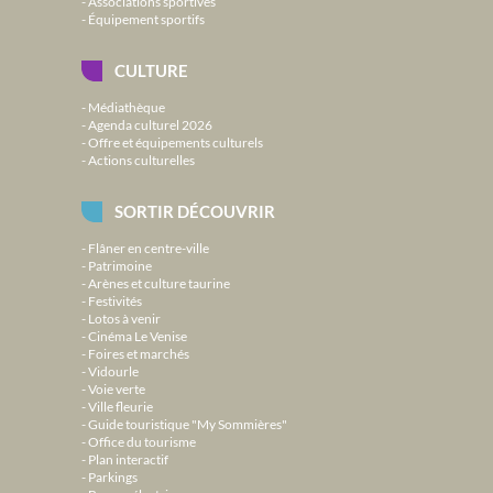
Associations sportives
Équipement sportifs
CULTURE
Médiathèque
Agenda culturel 2026
Offre et équipements culturels
Actions culturelles
SORTIR DÉCOUVRIR
Flâner en centre-ville
Patrimoine
Arènes et culture taurine
Festivités
Lotos à venir
Cinéma Le Venise
Foires et marchés
Vidourle
Voie verte
Ville fleurie
Guide touristique "My Sommières"
Office du tourisme
Plan interactif
Parkings