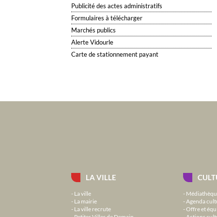
Publicité des actes administratifs
Formulaires à télécharger
Marchés publics
Alerte Vidourle
Carte de stationnement payant
LA VILLE
CULT
La ville
Médiathèqu
La mairie
Agenda cult
La ville recrute
Offre et équ
Petites Villes de Demain
Actions cult