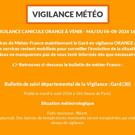
VIGILANCE MÉTÉO
VIGILANCE CANICULE ORANGE À VENIR - MAJ DU 06-08-2026 16
vices de Météo-France maintiennent le Gard en vigilance ORANGE c
 services restent mobilisés pour surveiller l'évolution de la situat
ous ne manquerons pas de vous tenir informés dès que nécessair
👉 Retrouvez ci-dessous le bulletin de météo-France :
Bulletin de suivi départemental de la Vigilance : Gard (30)
Publié le mardi 6 août 202
6 à 16h (heure de Paris)
Situation météorologique
Faits nouveaux :
Néant.
 se poursuit. Des baisses de températures maximales seront enregistrées par end
niveau de vigilance.