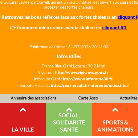
e Culturel Lawrence Durrell, qui est un lieu climatisé, est ouvert aux jours et 
protéger des fortes chaleurs.
 Retrouvez les bons réflexes face aux fortes chaleurs en
cliquant I
👉 Comment mieux vivre avec la chaleur en
cliquant ICI
.
Publication de l'alerte : 31/07/2026 20:13:03
Infos utiles
France Bleu Gard Lozère : 90.2 Mhz
Vigicrue :
http://www.vigicrues.gouv.fr
Inforoute Gard :
http://www.inforoute30.fr
Inforoute Hérault :
http://geo.herault.fr/inforoute/index.html
Annuaire des associations
Carte Asso
Actualités
SOCIAL,
SOLIDARITÉ
SPORTS &
LA VILLE
SANTÉ
ANIMATIONS