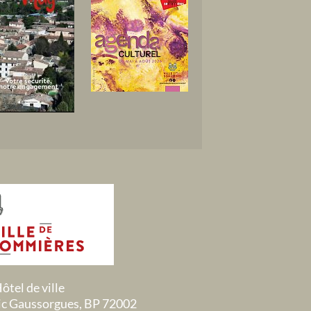
ôtel de ville
ric Gaussorgues, BP 72002