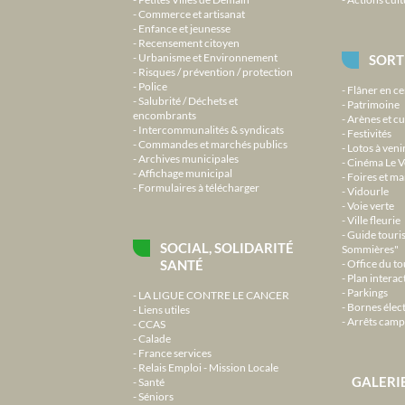
Commerce et artisanat
Enfance et jeunesse
Recensement citoyen
Urbanisme et Environnement
SORT
Risques / prévention / protection
Police
Flâner en ce
Salubrité / Déchets et
Patrimoine
encombrants
Arènes et cu
Intercommunalités & syndicats
Festivités
Commandes et marchés publics
Lotos à veni
Archives municipales
Cinéma Le V
Affichage municipal
Foires et m
Formulaires à télécharger
Vidourle
Voie verte
Ville fleurie
Guide touri
SOCIAL, SOLIDARITÉ
Sommières"
SANTÉ
Office du t
Plan interact
Parkings
LA LIGUE CONTRE LE CANCER
Bornes élec
Liens utiles
Arrêts camp
CCAS
Calade
France services
Relais Emploi - Mission Locale
GALERI
Santé
Séniors