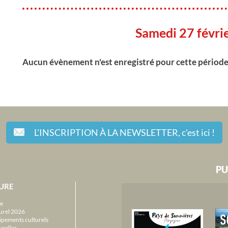
Samedi 27 févri
Aucun évènement n'est enregistré pour cette périod
L'INSCRIPTION À LA NEWSLETTER,
c'est ici !
PU
URE
e
urel 2026
ipements culturels
urelles