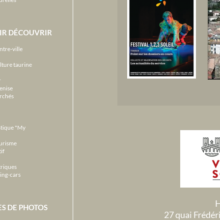
IR DÉCOUVRIR
ntre-ville
lture taurine
r
enise
archés
stique "My
ourisme
if
triques
ing-cars
H
ES DE PHOTOS
27 quai Frédé