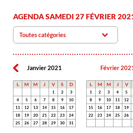
AGENDA SAMEDI 27 FÉVRIER 202
Toutes catégories
Janvier 2021
Février 202
L
M
M
J
V
S
D
L
M
M
J
V
1
2
3
1
2
3
4
5
4
5
6
7
8
9
10
8
9
10
11
12
11
12
13
14
15
16
17
15
16
17
18
19
18
19
20
21
22
23
24
22
23
24
25
26
25
26
27
28
29
30
31