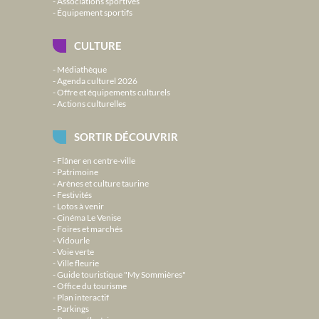
Associations sportives
Équipement sportifs
CULTURE
Médiathèque
Agenda culturel 2026
Offre et équipements culturels
Actions culturelles
SORTIR DÉCOUVRIR
Flâner en centre-ville
Patrimoine
Arènes et culture taurine
Festivités
Lotos à venir
Cinéma Le Venise
Foires et marchés
Vidourle
Voie verte
Ville fleurie
Guide touristique "My Sommières"
Office du tourisme
Plan interactif
Parkings