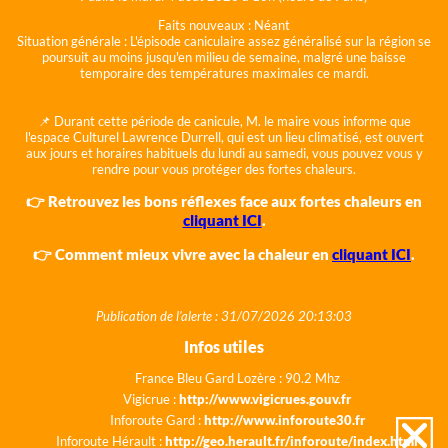
Faits nouveaux :
Néant
Situation générale :
L'épisode caniculaire assez généralisé sur la région se
poursuit au moins jusqu'en milieu de semaine, malgré une baisse
temporaire des températures maximales ce mardi.
📌 Durant cette période de canicule, M. le maire vous informe que
l'espace Culturel Lawrence Durrell, qui est un lieu climatisé, est ouvert
aux jours et horaires habituels du lundi au samedi, vous pouvez vous y
rendre pour vous protéger des fortes chaleurs.
👉 Retrouvez les bons réflexes face aux fortes chaleurs en
cliquant ICI
.
👉 Comment mieux vivre avec la chaleur en
cliquant ICI
.
Publication de l'alerte : 31/07/2026 20:13:03
Infos utiles
France Bleu Gard Lozère : 90.2 Mhz
Vigicrue :
http://www.vigicrues.gouv.fr
Inforoute Gard :
http://www.inforoute30.fr
Inforoute Hérault :
http://geo.herault.fr/inforoute/index.html