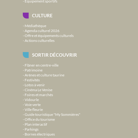
Équipement sportifs
CULTURE
Médiathèque
Agenda culturel 2026
Offre et équipements culturels
Actions culturelles
SORTIR DÉCOUVRIR
Flâner en centre-ville
Patrimoine
Arènes et culture taurine
Festivités
Lotos à venir
Cinéma Le Venise
Foires et marchés
Vidourle
Voie verte
Ville fleurie
Guide touristique "My Sommières"
Office du tourisme
Plan interactif
Parkings
Bornes électriques