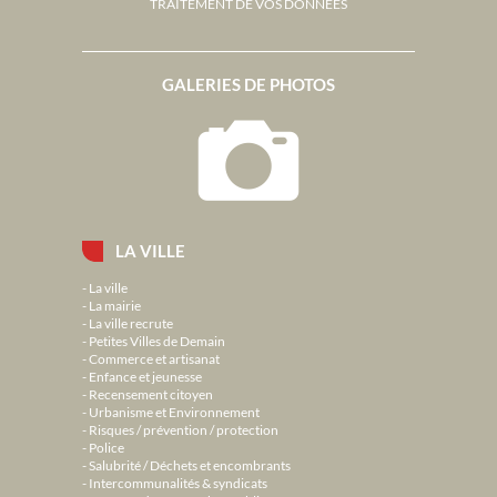
TRAITEMENT DE VOS DONNÉES
GALERIES DE PHOTOS
LA VILLE
La ville
La mairie
La ville recrute
Petites Villes de Demain
Commerce et artisanat
Enfance et jeunesse
Recensement citoyen
Urbanisme et Environnement
Risques / prévention / protection
Police
Salubrité / Déchets et encombrants
Intercommunalités & syndicats