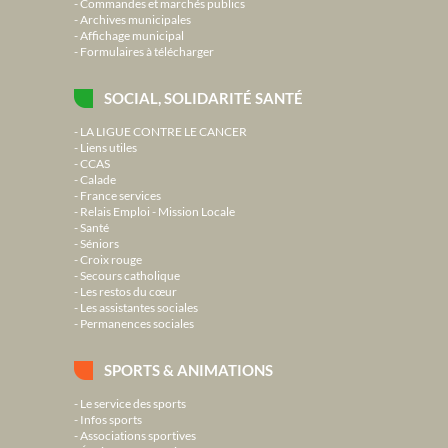
Commandes et marchés publics
Archives municipales
Affichage municipal
Formulaires à télécharger
SOCIAL, SOLIDARITÉ SANTÉ
LA LIGUE CONTRE LE CANCER
Liens utiles
CCAS
Calade
France services
Relais Emploi - Mission Locale
Santé
Séniors
Croix rouge
Secours catholique
Les restos du cœur
Les assistantes sociales
Permanences sociales
SPORTS & ANIMATIONS
Le service des sports
Infos sports
Associations sportives