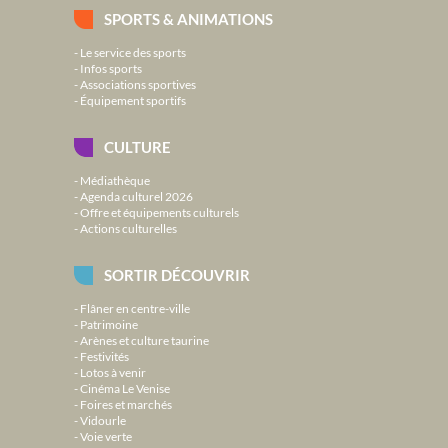
SPORTS & ANIMATIONS
Le service des sports
Infos sports
Associations sportives
Équipement sportifs
CULTURE
Médiathèque
Agenda culturel 2026
Offre et équipements culturels
Actions culturelles
SORTIR DÉCOUVRIR
Flâner en centre-ville
Patrimoine
Arènes et culture taurine
Festivités
Lotos à venir
Cinéma Le Venise
Foires et marchés
Vidourle
Voie verte