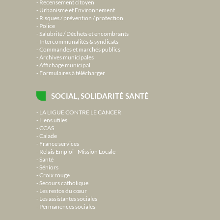
Recensement citoyen
Urbanisme et Environnement
Risques / prévention / protection
Police
Salubrité / Déchets et encombrants
Intercommunalités & syndicats
Commandes et marchés publics
Archives municipales
Affichage municipal
Formulaires à télécharger
SOCIAL, SOLIDARITÉ SANTÉ
LA LIGUE CONTRE LE CANCER
Liens utiles
CCAS
Calade
France services
Relais Emploi - Mission Locale
Santé
Séniors
Croix rouge
Secours catholique
Les restos du cœur
Les assistantes sociales
Permanences sociales