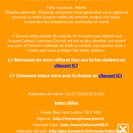
Faits nouveaux :
Néant
Situation générale :
L'épisode caniculaire assez généralisé sur la région se
poursuit au moins jusqu'en milieu de semaine, malgré une baisse
temporaire des températures maximales ce mardi.
📌 Durant cette période de canicule, M. le maire vous informe que
l'espace Culturel Lawrence Durrell, qui est un lieu climatisé, est ouvert
aux jours et horaires habituels du lundi au samedi, vous pouvez vous y
rendre pour vous protéger des fortes chaleurs.
👉 Retrouvez les bons réflexes face aux fortes chaleurs en
cliquant ICI
.
👉 Comment mieux vivre avec la chaleur en
cliquant ICI
.
Publication de l'alerte : 31/07/2026 20:13:03
Infos utiles
France Bleu Gard Lozère : 90.2 Mhz
Vigicrue :
http://www.vigicrues.gouv.fr
Inforoute Gard :
http://www.inforoute30.fr
Inforoute Hérault :
http://geo.herault.fr/inforoute/index.html