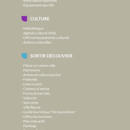
Associations sportives
Équipement sportifs
CULTURE
Médiathèque
Agenda culturel 2026
Offre et équipements culturels
Actions culturelles
SORTIR DÉCOUVRIR
Flâner en centre-ville
Patrimoine
Arènes et culture taurine
Festivités
Lotos à venir
Cinéma Le Venise
Foires et marchés
Vidourle
Voie verte
Ville fleurie
Guide touristique "My Sommières"
Office du tourisme
Plan interactif
Parkings