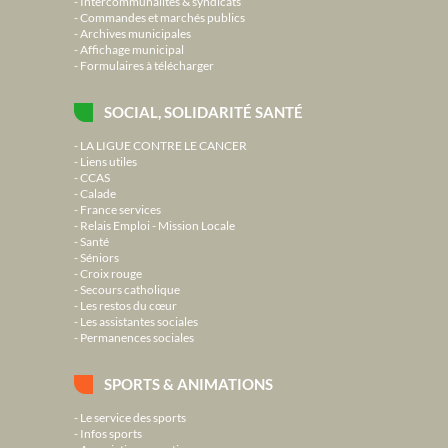
Intercommunalités & syndicats
Commandes et marchés publics
Archives municipales
Affichage municipal
Formulaires à télécharger
SOCIAL, SOLIDARITÉ SANTÉ
LA LIGUE CONTRE LE CANCER
Liens utiles
CCAS
Calade
France services
Relais Emploi - Mission Locale
Santé
Séniors
Croix rouge
Secours catholique
Les restos du cœur
Les assistantes sociales
Permanences sociales
SPORTS & ANIMATIONS
Le service des sports
Infos sports