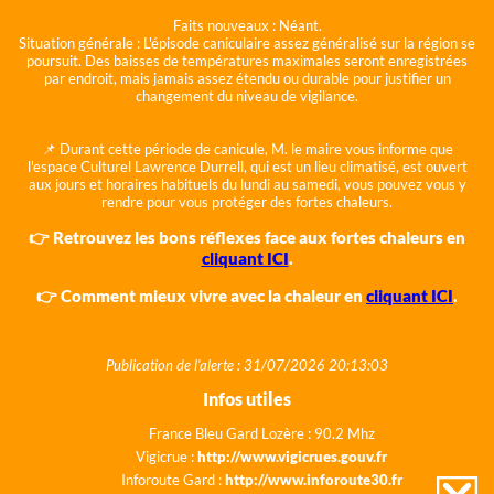
Faits nouveaux :
Néant.
Situation générale :
L'épisode caniculaire assez généralisé sur la région se
poursuit. Des baisses de températures maximales seront enregistrées
par endroit, mais jamais assez étendu ou durable pour justifier un
changement du niveau de vigilance.
📌 Durant cette période de canicule, M. le maire vous informe que
l'espace Culturel Lawrence Durrell, qui est un lieu climatisé, est ouvert
aux jours et horaires habituels du lundi au samedi, vous pouvez vous y
rendre pour vous protéger des fortes chaleurs.
👉 Retrouvez les bons réflexes face aux fortes chaleurs en
cliquant ICI
.
👉 Comment mieux vivre avec la chaleur en
cliquant ICI
.
Publication de l'alerte : 31/07/2026 20:13:03
Infos utiles
France Bleu Gard Lozère : 90.2 Mhz
Vigicrue :
http://www.vigicrues.gouv.fr
Inforoute Gard :
http://www.inforoute30.fr