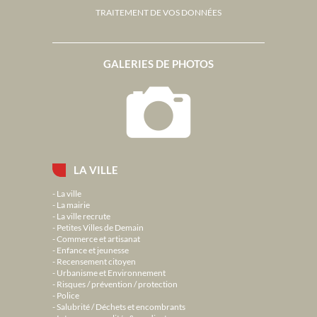
TRAITEMENT DE VOS DONNÉES
GALERIES DE PHOTOS
LA VILLE
La ville
La mairie
La ville recrute
Petites Villes de Demain
Commerce et artisanat
Enfance et jeunesse
Recensement citoyen
Urbanisme et Environnement
Risques / prévention / protection
Police
Salubrité / Déchets et encombrants