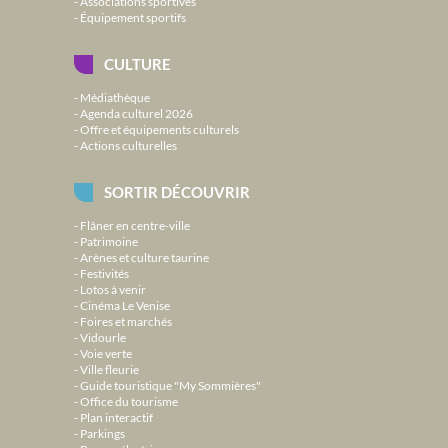
Associations sportives
Équipement sportifs
CULTURE
Médiathèque
Agenda culturel 2026
Offre et équipements culturels
Actions culturelles
SORTIR DÉCOUVRIR
Flâner en centre-ville
Patrimoine
Arènes et culture taurine
Festivités
Lotos à venir
Cinéma Le Venise
Foires et marchés
Vidourle
Voie verte
Ville fleurie
Guide touristique "My Sommières"
Office du tourisme
Plan interactif
Parkings