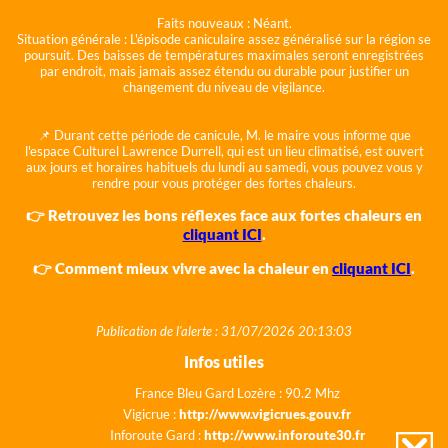
Faits nouveaux :
Néant.
Situation générale :
L'épisode caniculaire assez généralisé sur la région se
poursuit. Des baisses de températures maximales seront enregistrées
par endroit, mais jamais assez étendu ou durable pour justifier un
changement du niveau de vigilance.
📌 Durant cette période de canicule, M. le maire vous informe que
l'espace Culturel Lawrence Durrell, qui est un lieu climatisé, est ouvert
aux jours et horaires habituels du lundi au samedi, vous pouvez vous y
rendre pour vous protéger des fortes chaleurs.
👉 Retrouvez les bons réflexes face aux fortes chaleurs en
cliquant ICI
.
👉 Comment mieux vivre avec la chaleur en
cliquant ICI
.
Publication de l'alerte : 31/07/2026 20:13:03
Infos utiles
France Bleu Gard Lozère : 90.2 Mhz
Vigicrue :
http://www.vigicrues.gouv.fr
Inforoute Gard :
http://www.inforoute30.fr