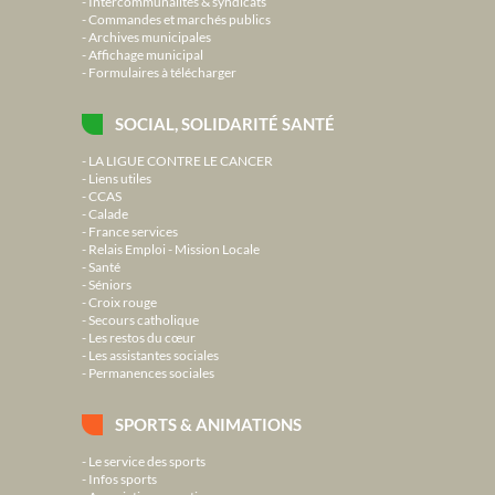
Intercommunalités & syndicats
Commandes et marchés publics
Archives municipales
Affichage municipal
Formulaires à télécharger
SOCIAL, SOLIDARITÉ SANTÉ
LA LIGUE CONTRE LE CANCER
Liens utiles
CCAS
Calade
France services
Relais Emploi - Mission Locale
Santé
Séniors
Croix rouge
Secours catholique
Les restos du cœur
Les assistantes sociales
Permanences sociales
SPORTS & ANIMATIONS
Le service des sports
Infos sports