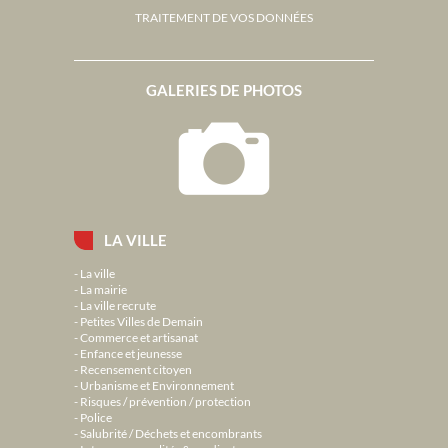
TRAITEMENT DE VOS DONNÉES
GALERIES DE PHOTOS
LA VILLE
La ville
La mairie
La ville recrute
Petites Villes de Demain
Commerce et artisanat
Enfance et jeunesse
Recensement citoyen
Urbanisme et Environnement
Risques / prévention / protection
Police
Salubrité / Déchets et encombrants