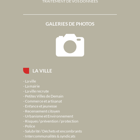
TRAITEMENT DE VOS DONNÉES
GALERIES DE PHOTOS
LA VILLE
La ville
La mairie
La ville recrute
Petites Villes de Demain
Commerce et artisanat
Enfance et jeunesse
Recensement citoyen
Urbanisme et Environnement
Risques / prévention / protection
Police
Salubrité / Déchets et encombrants
Intercommunalités & syndicats