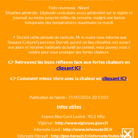
Faits nouveaux :
Néant
Situation générale :
L'épisode caniculaire assez généralisé sur la région se
poursuit au moins jusqu'en milieu de semaine, malgré une baisse
temporaire des températures maximales ce mardi.
📌 Durant cette période de canicule, M. le maire vous informe que
l'espace Culturel Lawrence Durrell, qui est un lieu climatisé, est ouvert
aux jours et horaires habituels du lundi au samedi, vous pouvez vous y
rendre pour vous protéger des fortes chaleurs.
👉 Retrouvez les bons réflexes face aux fortes chaleurs en
cliquant ICI
.
👉 Comment mieux vivre avec la chaleur en
cliquant ICI
.
Publication de l'alerte : 31/07/2026 20:13:03
Infos utiles
France Bleu Gard Lozère : 90.2 Mhz
Vigicrue :
http://www.vigicrues.gouv.fr
Inforoute Gard :
http://www.inforoute30.fr
Inforoute Hérault :
http://geo.herault.fr/inforoute/index.html