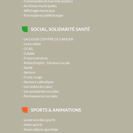
Commandes et marchés publics
Archives municipales
Affichage municipal
Formulaires à télécharger
SOCIAL, SOLIDARITÉ SANTÉ
LA LIGUE CONTRE LE CANCER
Liens utiles
CCAS
Calade
France services
Relais Emploi - Mission Locale
Santé
Séniors
Croix rouge
Secours catholique
Les restos du cœur
Les assistantes sociales
Permanences sociales
SPORTS & ANIMATIONS
Le service des sports
Infos sports
Associations sportives