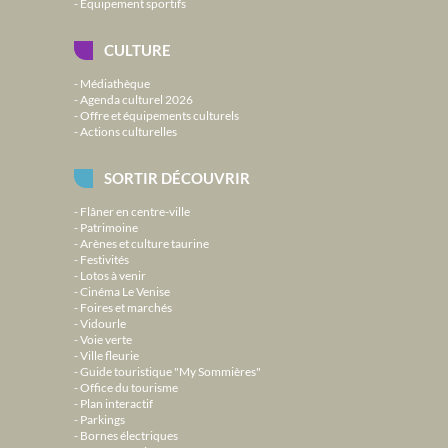
Équipement sportifs
CULTURE
Médiathèque
Agenda culturel 2026
Offre et équipements culturels
Actions culturelles
SORTIR DÉCOUVRIR
Flâner en centre-ville
Patrimoine
Arènes et culture taurine
Festivités
Lotos à venir
Cinéma Le Venise
Foires et marchés
Vidourle
Voie verte
Ville fleurie
Guide touristique "My Sommières"
Office du tourisme
Plan interactif
Parkings
Bornes électriques