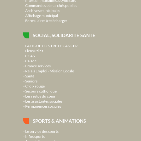
Intercommunalités & syndicats
Commandes et marchés publics
Archives municipales
Affichage municipal
Formulaires à télécharger
SOCIAL, SOLIDARITÉ SANTÉ
LA LIGUE CONTRE LE CANCER
Liens utiles
CCAS
Calade
France services
Relais Emploi - Mission Locale
Santé
Séniors
Croix rouge
Secours catholique
Les restos du cœur
Les assistantes sociales
Permanences sociales
SPORTS & ANIMATIONS
Le service des sports
Infos sports