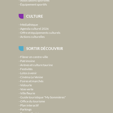
Associations sportives
Équipement sportifs
CULTURE
Médiathèque
Agenda culturel 2026
Offre et équipements culturels
Actions culturelles
SORTIR DÉCOUVRIR
Flâner en centre-ville
Patrimoine
Arènes et culture taurine
Festivités
Lotos à venir
Cinéma Le Venise
Foires et marchés
Vidourle
Voie verte
Ville fleurie
Guide touristique "My Sommières"
Office du tourisme
Plan interactif
Parkings