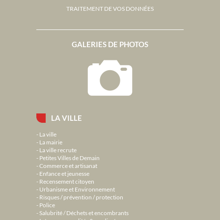
TRAITEMENT DE VOS DONNÉES
GALERIES DE PHOTOS
LA VILLE
La ville
La mairie
La ville recrute
Petites Villes de Demain
Commerce et artisanat
Enfance et jeunesse
Recensement citoyen
Urbanisme et Environnement
Risques / prévention / protection
Police
Salubrité / Déchets et encombrants