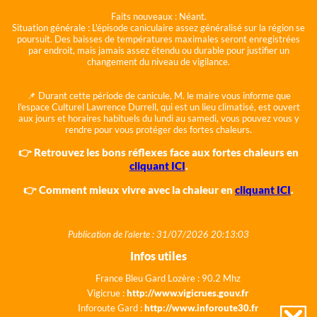
Faits nouveaux :
Néant.
Situation générale :
L'épisode caniculaire assez généralisé sur la région se
poursuit. Des baisses de températures maximales seront enregistrées
par endroit, mais jamais assez étendu ou durable pour justifier un
changement du niveau de vigilance.
📌 Durant cette période de canicule, M. le maire vous informe que
l'espace Culturel Lawrence Durrell, qui est un lieu climatisé, est ouvert
aux jours et horaires habituels du lundi au samedi, vous pouvez vous y
rendre pour vous protéger des fortes chaleurs.
👉 Retrouvez les bons réflexes face aux fortes chaleurs en
cliquant ICI
.
👉 Comment mieux vivre avec la chaleur en
cliquant ICI
.
Publication de l'alerte : 31/07/2026 20:13:03
Infos utiles
France Bleu Gard Lozère : 90.2 Mhz
Vigicrue :
http://www.vigicrues.gouv.fr
Inforoute Gard :
http://www.inforoute30.fr