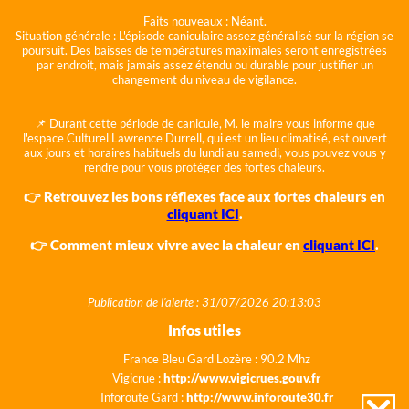
Faits nouveaux :
Néant.
Situation générale :
L'épisode caniculaire assez généralisé sur la région se
poursuit. Des baisses de températures maximales seront enregistrées
par endroit, mais jamais assez étendu ou durable pour justifier un
changement du niveau de vigilance.
📌 Durant cette période de canicule, M. le maire vous informe que
l'espace Culturel Lawrence Durrell, qui est un lieu climatisé, est ouvert
aux jours et horaires habituels du lundi au samedi, vous pouvez vous y
rendre pour vous protéger des fortes chaleurs.
👉 Retrouvez les bons réflexes face aux fortes chaleurs en
cliquant ICI
.
👉 Comment mieux vivre avec la chaleur en
cliquant ICI
.
Publication de l'alerte : 31/07/2026 20:13:03
Infos utiles
France Bleu Gard Lozère : 90.2 Mhz
Vigicrue :
http://www.vigicrues.gouv.fr
Inforoute Gard :
http://www.inforoute30.fr