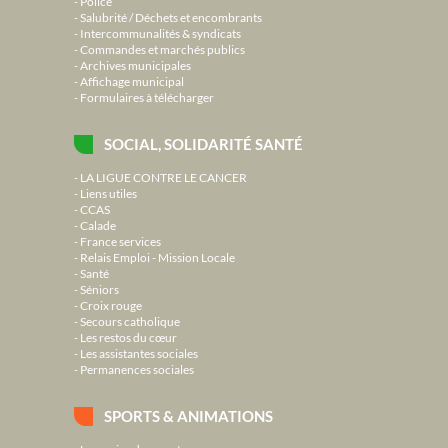
Police
Salubrité / Déchets et encombrants
Intercommunalités & syndicats
Commandes et marchés publics
Archives municipales
Affichage municipal
Formulaires à télécharger
SOCIAL, SOLIDARITÉ SANTÉ
LA LIGUE CONTRE LE CANCER
Liens utiles
CCAS
Calade
France services
Relais Emploi - Mission Locale
Santé
Séniors
Croix rouge
Secours catholique
Les restos du cœur
Les assistantes sociales
Permanences sociales
SPORTS & ANIMATIONS