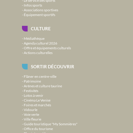
Le service des sports
Infos sports
Associations sportives
Équipement sportifs
CULTURE
Médiathèque
Agenda culturel 2026
Offre et équipements culturels
Actions culturelles
SORTIR DÉCOUVRIR
Flâner en centre-ville
Patrimoine
Arènes et culture taurine
Festivités
Lotos à venir
Cinéma Le Venise
Foires et marchés
Vidourle
Voie verte
Ville fleurie
Guide touristique "My Sommières"
Office du tourisme