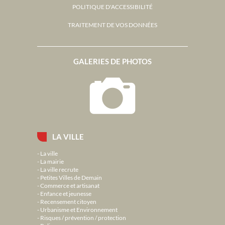
POLITIQUE D'ACCESSIBILITÉ
TRAITEMENT DE VOS DONNÉES
GALERIES DE PHOTOS
LA VILLE
La ville
La mairie
La ville recrute
Petites Villes de Demain
Commerce et artisanat
Enfance et jeunesse
Recensement citoyen
Urbanisme et Environnement
Risques / prévention / protection