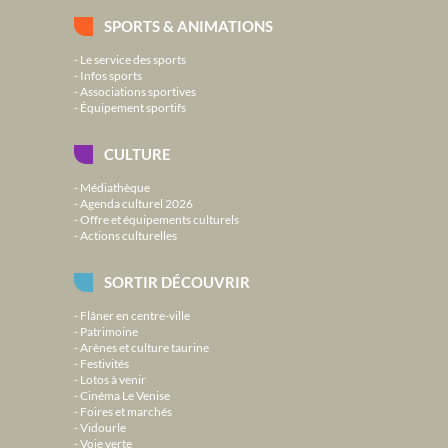
SPORTS & ANIMATIONS
Le service des sports
Infos sports
Associations sportives
Équipement sportifs
CULTURE
Médiathèque
Agenda culturel 2026
Offre et équipements culturels
Actions culturelles
SORTIR DÉCOUVRIR
Flâner en centre-ville
Patrimoine
Arènes et culture taurine
Festivités
Lotos à venir
Cinéma Le Venise
Foires et marchés
Vidourle
Voie verte