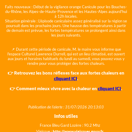
Faits nouveaux :
Début de la vigilance orange Canicule pour les Bouches-
du-Rhône, les Alpes-de-Haute-Provence et les Hautes-Alpes aujourd'hui
à 12h locales.
Situation générale :
L'épisode caniculaire assez généralisé sur la région se
poursuit dans les prochains jours. Une hausse des températures à partir
de demain est prévue, les fortes températures se prolongent ainsi dans
les jours suivants.
📌 Durant cette période de canicule, M. le maire vous informe que
l'espace Culturel Lawrence Durrell, qui est un lieu climatisé, est ouvert
aux jours et horaires habituels du lundi au samedi, vous pouvez vous y
rendre pour vous protéger des fortes chaleurs.
👉 Retrouvez les bons réflexes face aux fortes chaleurs en
cliquant ICI
.
👉 Comment mieux vivre avec la chaleur en
cliquant ICI
.
Publication de l'alerte : 31/07/2026 20:13:03
Infos utiles
France Bleu Gard Lozère : 90.2 Mhz
Vigicrue :
http://www.vigicrues.gouv.fr