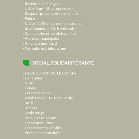
Recensement citoyen
Urbanisme et Environnement
Risques / prévention / protection
Police
Salubrité / Déchets et encombrants
Intercommunalités & syndicats
Commandes et marchés publics
Archives municipales
Affichage municipal
Formulaires à télécharger
SOCIAL, SOLIDARITÉ SANTÉ
LA LIGUE CONTRE LE CANCER
Liens utiles
CCAS
Calade
France services
Relais Emploi - Mission Locale
Santé
Séniors
Croix rouge
Secours catholique
Les restos du cœur
Les assistantes sociales
Permanences sociales