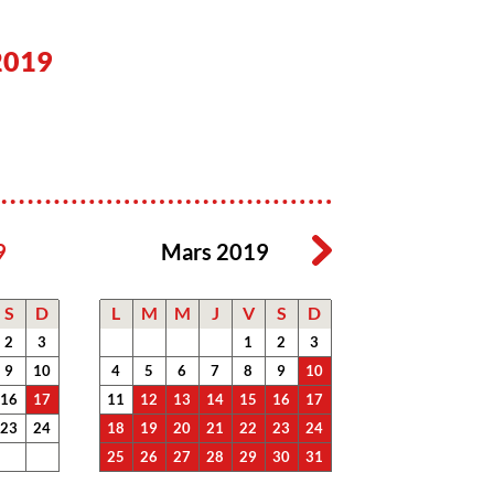
2019
9
Mars 2019
S
D
L
M
M
J
V
S
D
2
3
1
2
3
9
10
4
5
6
7
8
9
10
16
17
11
12
13
14
15
16
17
23
24
18
19
20
21
22
23
24
25
26
27
28
29
30
31