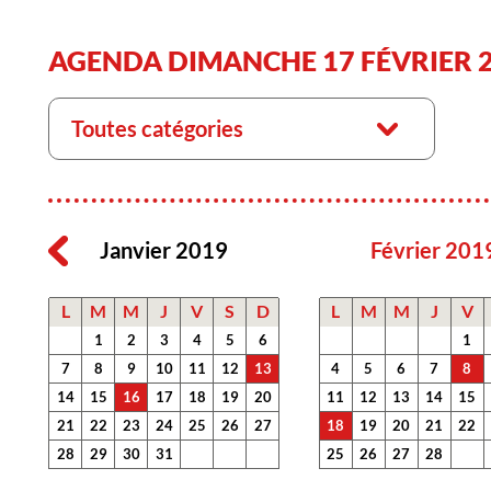
AGENDA DIMANCHE 17 FÉVRIER 
Toutes catégories
Janvier 2019
Février 201
L
M
M
J
V
S
D
L
M
M
J
V
1
2
3
4
5
6
1
7
8
9
10
11
12
13
4
5
6
7
8
14
15
16
17
18
19
20
11
12
13
14
15
21
22
23
24
25
26
27
18
19
20
21
22
28
29
30
31
25
26
27
28