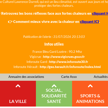
e Culturel Lawrence Durrell, qui est un lieu climatisé, est ouvert aux jours et 
protéger des fortes chaleurs.
 Retrouvez les bons réflexes face aux fortes chaleurs en
cliquant I
👉 Comment mieux vivre avec la chaleur en
cliquant ICI
.
Publication de l'alerte : 31/07/2026 20:13:03
Infos utiles
France Bleu Gard Lozère : 90.2 Mhz
Vigicrue :
http://www.vigicrues.gouv.fr
Inforoute Gard :
http://www.inforoute30.fr
Inforoute Hérault :
http://geo.herault.fr/inforoute/index.html
Annuaire des associations
Carte Asso
Actualités
SOCIAL,
SOLIDARITÉ
SPORTS &
LA VILLE
SANTÉ
ANIMATIONS