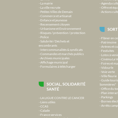
La mairie
Agenda cult
La ville recrute
Offre et équ
Petites Villes de Demain
Actions cult
Commerce et artisanat
Enfance et jeunesse
Recensement citoyen
Urbanisme et Environnement
SORT
Risques / prévention / protection
Police
Flâner en ce
Salubrité / Déchets et
Patrimoine
encombrants
Arènes et cu
Intercommunalités & syndicats
Festivités
Commandes et marchés publics
Lotos à veni
Archives municipales
Cinéma Le V
Affichage municipal
Foires et m
Formulaires à télécharger
Vidourle
Voie verte
Ville fleurie
Guide touri
SOCIAL, SOLIDARITÉ
Sommières"
SANTÉ
Office du t
Plan interact
Parkings
LA LIGUE CONTRE LE CANCER
Bornes élec
Liens utiles
Arrêts camp
CCAS
Calade
France services