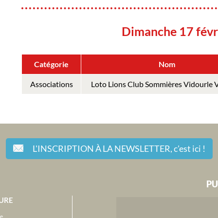
Dimanche 17 févr
Catégorie
Nom
Associations
Loto Lions Club Sommières Vidourle 
L'INSCRIPTION À LA NEWSLETTER,
c'est ici !
PU
URE
e