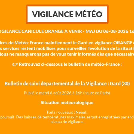
VIGILANCE MÉTÉO
VIGILANCE CANICULE ORANGE À VENIR - MAJ DU 06-08-2026 16
vices de Météo-France maintiennent le Gard en vigilance ORANGE c
 services restent mobilisés pour surveiller l'évolution de la situat
ous ne manquerons pas de vous tenir informés dès que nécessair
👉 Retrouvez ci-dessous le bulletin de météo-France :
Bulletin de suivi départemental de la Vigilance : Gard (30)
Publié le mardi 6 août 202
6 à 16h (heure de Paris)
Situation météorologique
Faits nouveaux :
Néant.
 se poursuit. Des baisses de températures maximales seront enregistrées par end
niveau de vigilance.