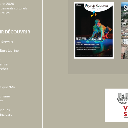
urel 2026
ipements culturels
urelles
IR DÉCOUVRIR
ntre-ville
lture taurine
r
enise
archés
stique "My
ourisme
if
triques
ing-cars