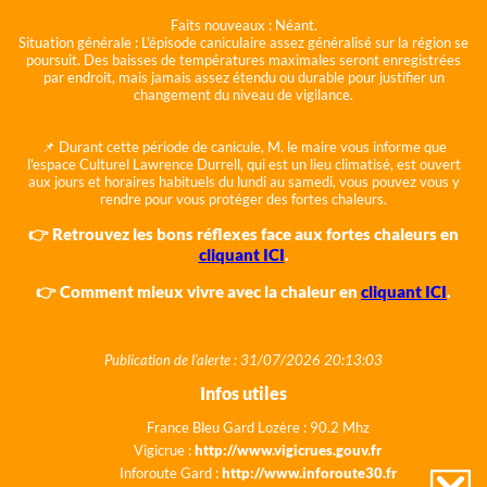
Faits nouveaux :
Néant.
Situation générale :
L'épisode caniculaire assez généralisé sur la région se
poursuit. Des baisses de températures maximales seront enregistrées
par endroit, mais jamais assez étendu ou durable pour justifier un
changement du niveau de vigilance.
📌 Durant cette période de canicule, M. le maire vous informe que
l'espace Culturel Lawrence Durrell, qui est un lieu climatisé, est ouvert
aux jours et horaires habituels du lundi au samedi, vous pouvez vous y
rendre pour vous protéger des fortes chaleurs.
👉 Retrouvez les bons réflexes face aux fortes chaleurs en
cliquant ICI
.
👉 Comment mieux vivre avec la chaleur en
cliquant ICI
.
Publication de l'alerte : 31/07/2026 20:13:03
Infos utiles
France Bleu Gard Lozère : 90.2 Mhz
Vigicrue :
http://www.vigicrues.gouv.fr
Inforoute Gard :
http://www.inforoute30.fr