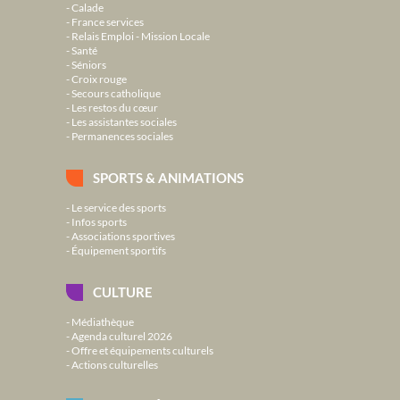
Calade
France services
Relais Emploi - Mission Locale
Santé
Séniors
Croix rouge
Secours catholique
Les restos du cœur
Les assistantes sociales
Permanences sociales
SPORTS & ANIMATIONS
Le service des sports
Infos sports
Associations sportives
Équipement sportifs
CULTURE
Médiathèque
Agenda culturel 2026
Offre et équipements culturels
Actions culturelles