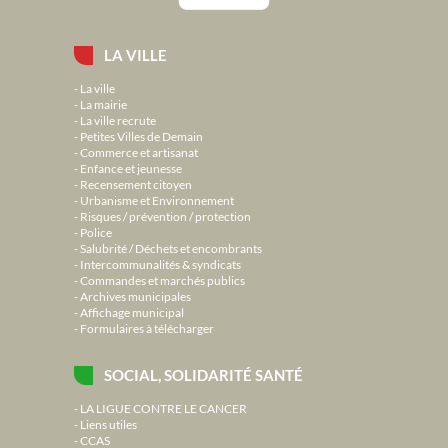
LA VILLE
La ville
La mairie
La ville recrute
Petites Villes de Demain
Commerce et artisanat
Enfance et jeunesse
Recensement citoyen
Urbanisme et Environnement
Risques / prévention / protection
Police
Salubrité / Déchets et encombrants
Intercommunalités & syndicats
Commandes et marchés publics
Archives municipales
Affichage municipal
Formulaires à télécharger
SOCIAL, SOLIDARITÉ SANTÉ
LA LIGUE CONTRE LE CANCER
Liens utiles
CCAS