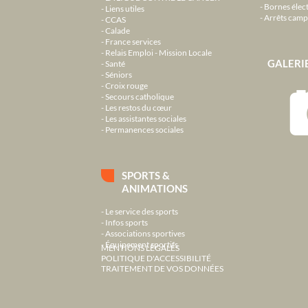
Bornes élec
Liens utiles
Arrêts camp
CCAS
Calade
France services
Relais Emploi - Mission Locale
GALERI
Santé
Séniors
Croix rouge
Secours catholique
Les restos du cœur
Les assistantes sociales
Permanences sociales
SPORTS &
ANIMATIONS
Le service des sports
Infos sports
Associations sportives
Équipement sportifs
MENTIONS LÉGALES
POLITIQUE D'ACCESSIBILITÉ
TRAITEMENT DE VOS DONNÉES