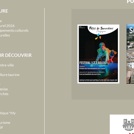
PU
URE
e
urel 2026
ipements culturels
urelles
IR DÉCOUVRIR
ntre-ville
lture taurine
r
enise
archés
stique "My
ourisme
if