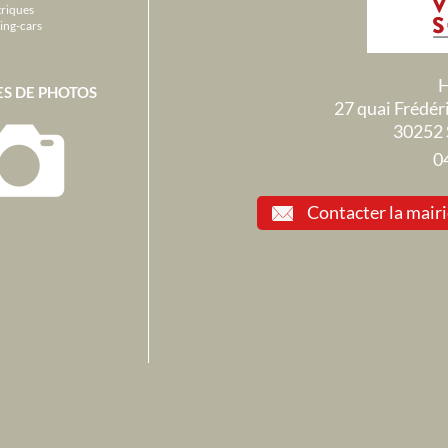
triques
ing-cars
H
ES DE PHOTOS
27 quai Frédé
30252 
0
Contacter la mair