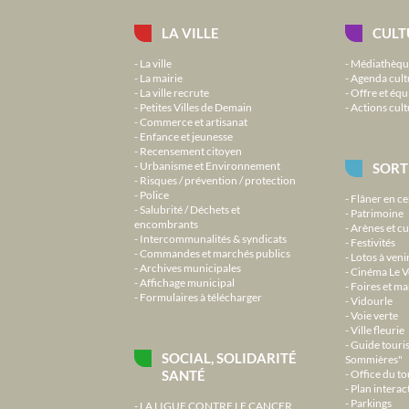
LA VILLE
CULT
La ville
Médiathèqu
La mairie
Agenda cult
La ville recrute
Offre et équ
Petites Villes de Demain
Actions cult
Commerce et artisanat
Enfance et jeunesse
Recensement citoyen
Urbanisme et Environnement
SORT
Risques / prévention / protection
Police
Flâner en ce
Salubrité / Déchets et
Patrimoine
encombrants
Arènes et cu
Intercommunalités & syndicats
Festivités
Commandes et marchés publics
Lotos à veni
Archives municipales
Cinéma Le V
Affichage municipal
Foires et m
Formulaires à télécharger
Vidourle
Voie verte
Ville fleurie
Guide touri
SOCIAL, SOLIDARITÉ
Sommières"
SANTÉ
Office du t
Plan interact
Parkings
LA LIGUE CONTRE LE CANCER