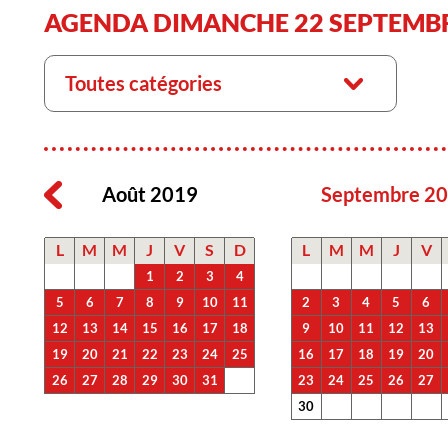
AGENDA DIMANCHE 22 SEPTEMBR
Toutes catégories
Août 2019
Septembre 2
L
M
M
J
V
S
D
L
M
M
J
V
1
2
3
4
5
6
7
8
9
10
11
2
3
4
5
6
12
13
14
15
16
17
18
9
10
11
12
13
19
20
21
22
23
24
25
16
17
18
19
20
26
27
28
29
30
31
23
24
25
26
27
30