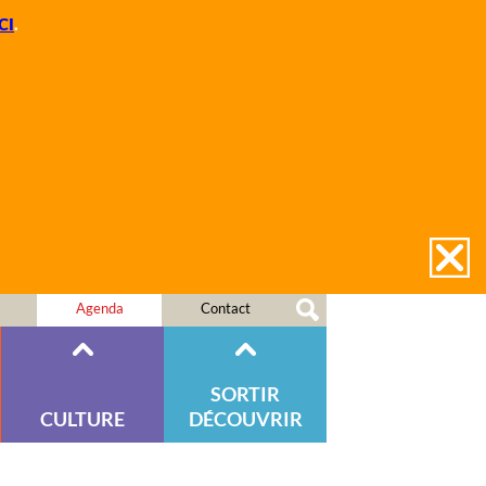
CI
.
Agenda
Contact
SORTIR
CULTURE
DÉCOUVRIR