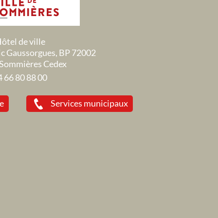
ôtel de ville
ric Gaussorgues, BP 72002
Sommières Cedex
4 66 80 88 00
ie
Services municipaux