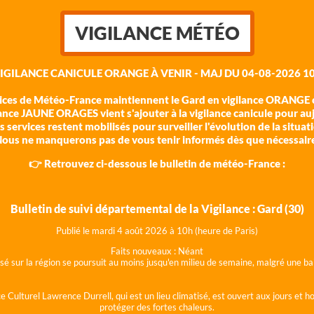
VIGILANCE MÉTÉO
VIGILANCE CANICULE ORANGE À VENIR - MAJ DU 04-08-2026 10
vices de Météo-France maintiennent le Gard en vigilance ORANGE c
ance JAUNE ORAGES vient s'ajouter à la vigilance canicule pour au
 services restent mobilisés pour surveiller l'évolution de la situat
ous ne manquerons pas de vous tenir informés dès que nécessair
👉 Retrouvez ci-dessous le bulletin de météo-France :
Bulletin de suivi départemental de la Vigilance : Gard (30)
Publié le mardi 4 août 202
6 à 10h (heure de Paris)
Faits nouveaux :
Néant
lisé sur la région se poursuit au moins jusqu'en milieu de semaine, malgré une
e Culturel Lawrence Durrell, qui est un lieu climatisé, est ouvert aux jours et 
protéger des fortes chaleurs.