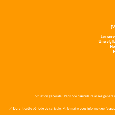
[
Les ser
Une vigil
Nos
N
Situation générale :
L'épisode caniculaire assez généra
📌 Durant cette période de canicule, M. le maire vous informe que l'espac