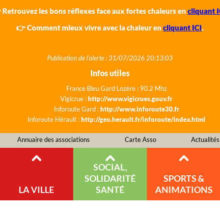
 Retrouvez les bons réflexes face aux fortes chaleurs en
cliquant I
👉 Comment mieux vivre avec la chaleur en
cliquant ICI
.
Publication de l'alerte : 31/07/2026 20:13:03
Infos utiles
France Bleu Gard Lozère : 90.2 Mhz
Vigicrue :
http://www.vigicrues.gouv.fr
Inforoute Gard :
http://www.inforoute30.fr
Inforoute Hérault :
http://geo.herault.fr/inforoute/index.html
Annuaire des associations
Carte Asso
Actualités
SOCIAL,
SOLIDARITÉ
SPORTS &
LA VILLE
SANTÉ
ANIMATIONS