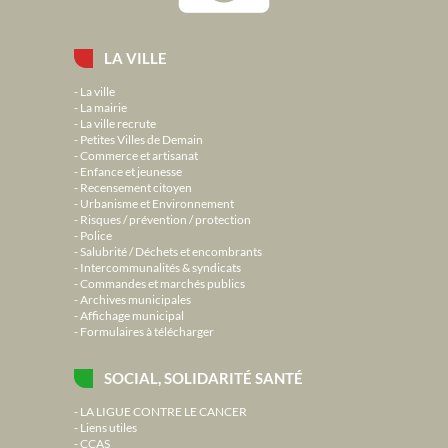
LA VILLE
La ville
La mairie
La ville recrute
Petites Villes de Demain
Commerce et artisanat
Enfance et jeunesse
Recensement citoyen
Urbanisme et Environnement
Risques / prévention / protection
Police
Salubrité / Déchets et encombrants
Intercommunalités & syndicats
Commandes et marchés publics
Archives municipales
Affichage municipal
Formulaires à télécharger
SOCIAL, SOLIDARITÉ SANTÉ
LA LIGUE CONTRE LE CANCER
Liens utiles
CCAS