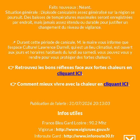
Faits nouveaux :
Néant.
Situation générale :
L'épisode caniculaire assez généralisé sur la région se
poursuit. Des baisses de températures maximales seront enregistrées
par endroit, mais jamais assez étendu ou durable pour justifier un
changement du niveau de vigilance.
📌 Durant cette période de canicule, M. le maire vous informe que
l'espace Culturel Lawrence Durrell, qui est un lieu climatisé, est ouvert
aux jours et horaires habituels du lundi au samedi, vous pouvez vous y
rendre pour vous protéger des fortes chaleurs.
👉 Retrouvez les bons réflexes face aux fortes chaleurs en
cliquant ICI
.
👉 Comment mieux vivre avec la chaleur en
cliquant ICI
.
Publication de l'alerte : 31/07/2026 20:13:03
Infos utiles
France Bleu Gard Lozère : 90.2 Mhz
Vigicrue :
http://www.vigicrues.gouv.fr
Inforoute Gard :
http://www.inforoute30.fr