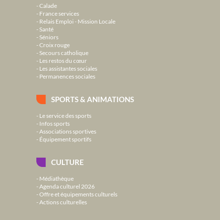
Calade
France services
Relais Emploi - Mission Locale
Santé
Séniors
Croix rouge
Secours catholique
Les restos du cœur
Les assistantes sociales
Permanences sociales
SPORTS & ANIMATIONS
Le service des sports
Infos sports
Associations sportives
Équipement sportifs
CULTURE
Médiathèque
Agenda culturel 2026
Offre et équipements culturels
Actions culturelles