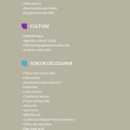
Infos sports
Associations sportives
Équipement sportifs
CULTURE
Médiathèque
Agenda culturel 2026
Offre et équipements culturels
Actions culturelles
SORTIR DÉCOUVRIR
Flâner en centre-ville
Patrimoine
Arènes et culture taurine
Festivités
Lotos à venir
Cinéma Le Venise
Foires et marchés
Vidourle
Voie verte
Ville fleurie
Guide touristique "My Sommières"
Office du tourisme
Plan interactif