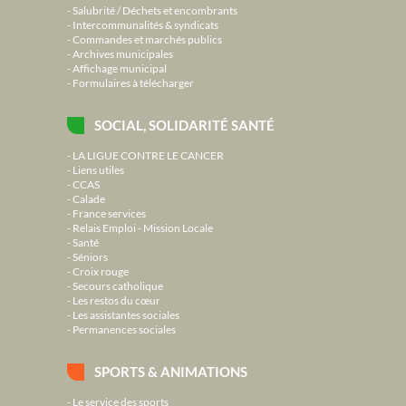
Salubrité / Déchets et encombrants
Intercommunalités & syndicats
Commandes et marchés publics
Archives municipales
Affichage municipal
Formulaires à télécharger
SOCIAL, SOLIDARITÉ SANTÉ
LA LIGUE CONTRE LE CANCER
Liens utiles
CCAS
Calade
France services
Relais Emploi - Mission Locale
Santé
Séniors
Croix rouge
Secours catholique
Les restos du cœur
Les assistantes sociales
Permanences sociales
SPORTS & ANIMATIONS
Le service des sports