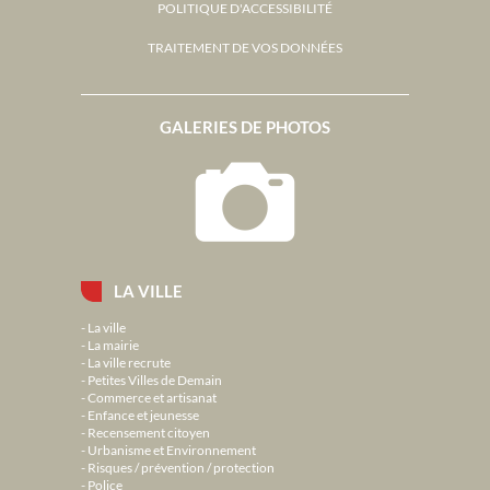
POLITIQUE D'ACCESSIBILITÉ
TRAITEMENT DE VOS DONNÉES
GALERIES DE PHOTOS
LA VILLE
La ville
La mairie
La ville recrute
Petites Villes de Demain
Commerce et artisanat
Enfance et jeunesse
Recensement citoyen
Urbanisme et Environnement
Risques / prévention / protection
Police