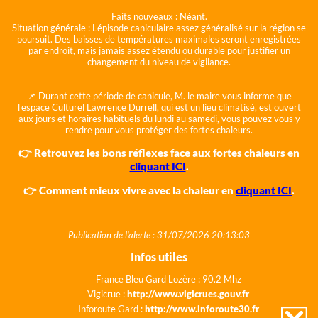
Faits nouveaux :
Néant.
Situation générale :
L'épisode caniculaire assez généralisé sur la région se
poursuit. Des baisses de températures maximales seront enregistrées
par endroit, mais jamais assez étendu ou durable pour justifier un
changement du niveau de vigilance.
📌 Durant cette période de canicule, M. le maire vous informe que
l'espace Culturel Lawrence Durrell, qui est un lieu climatisé, est ouvert
aux jours et horaires habituels du lundi au samedi, vous pouvez vous y
rendre pour vous protéger des fortes chaleurs.
👉 Retrouvez les bons réflexes face aux fortes chaleurs en
cliquant ICI
.
👉 Comment mieux vivre avec la chaleur en
cliquant ICI
.
Publication de l'alerte : 31/07/2026 20:13:03
Infos utiles
France Bleu Gard Lozère : 90.2 Mhz
Vigicrue :
http://www.vigicrues.gouv.fr
Inforoute Gard :
http://www.inforoute30.fr