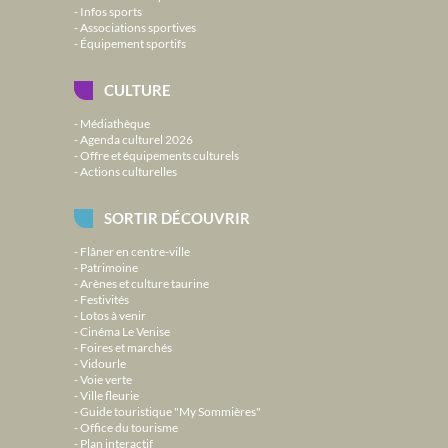
Infos sports
Associations sportives
Équipement sportifs
CULTURE
Médiathèque
Agenda culturel 2026
Offre et équipements culturels
Actions culturelles
SORTIR DÉCOUVRIR
Flâner en centre-ville
Patrimoine
Arènes et culture taurine
Festivités
Lotos à venir
Cinéma Le Venise
Foires et marchés
Vidourle
Voie verte
Ville fleurie
Guide touristique "My Sommières"
Office du tourisme
Plan interactif