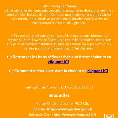
Faits nouveaux :
Néant.
Situation générale :
L'épisode caniculaire assez généralisé sur la région se
poursuit. Des baisses de températures maximales seront enregistrées
par endroit, mais jamais assez étendu ou durable pour justifier un
changement du niveau de vigilance.
📌 Durant cette période de canicule, M. le maire vous informe que
l'espace Culturel Lawrence Durrell, qui est un lieu climatisé, est ouvert
aux jours et horaires habituels du lundi au samedi, vous pouvez vous y
rendre pour vous protéger des fortes chaleurs.
👉 Retrouvez les bons réflexes face aux fortes chaleurs en
cliquant ICI
.
👉 Comment mieux vivre avec la chaleur en
cliquant ICI
.
Publication de l'alerte : 31/07/2026 20:13:03
Infos utiles
France Bleu Gard Lozère : 90.2 Mhz
Vigicrue :
http://www.vigicrues.gouv.fr
Inforoute Gard :
http://www.inforoute30.fr