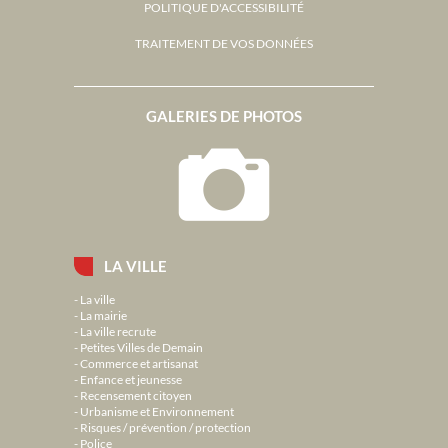
POLITIQUE D'ACCESSIBILITÉ
TRAITEMENT DE VOS DONNÉES
GALERIES DE PHOTOS
LA VILLE
La ville
La mairie
La ville recrute
Petites Villes de Demain
Commerce et artisanat
Enfance et jeunesse
Recensement citoyen
Urbanisme et Environnement
Risques / prévention / protection
Police