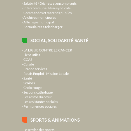
Salubrité / Déchets et encombrants
Intercommunalités & syndicats
Commandes et marchés publics
Archives municipales
Affichage municipal
Formulaires à télécharger
SOCIAL, SOLIDARITÉ SANTÉ
LA LIGUE CONTRE LE CANCER
Liens utiles
CCAS
Calade
France services
Relais Emploi - Mission Locale
Santé
Séniors
Croix rouge
Secours catholique
Les restos du cœur
Les assistantes sociales
Permanences sociales
SPORTS & ANIMATIONS
Le service des sports