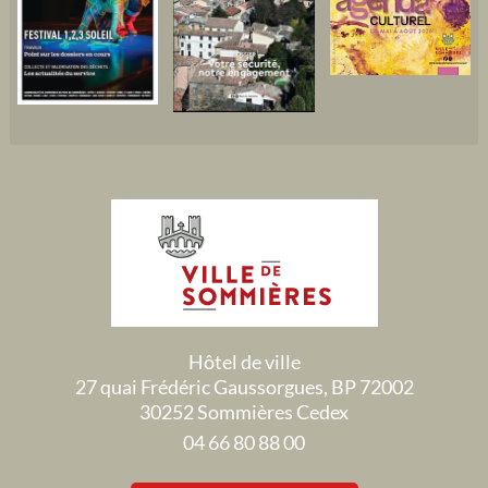
Hôtel de ville
27 quai Frédéric Gaussorgues, BP 72002
30252 Sommières Cedex
04 66 80 88 00