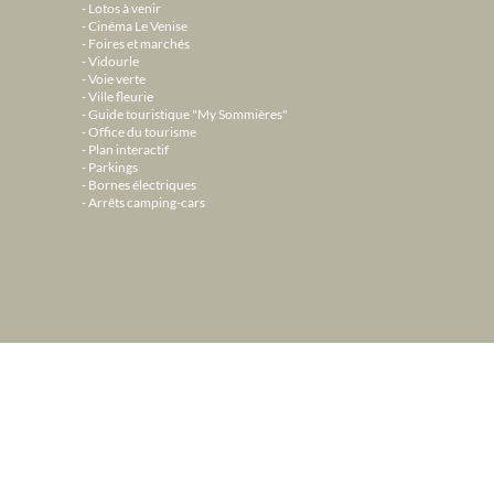
Lotos à venir
Cinéma Le Venise
Foires et marchés
Vidourle
Voie verte
Ville fleurie
Guide touristique "My Sommières"
Office du tourisme
Plan interactif
Parkings
Bornes électriques
Arrêts camping-cars