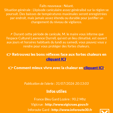
Faits nouveaux :
Néant.
Situation générale :
L'épisode caniculaire assez généralisé sur la région se
poursuit. Des baisses de températures maximales seront enregistrées
par endroit, mais jamais assez étendu ou durable pour justifier un
changement du niveau de vigilance.
📌 Durant cette période de canicule, M. le maire vous informe que
l'espace Culturel Lawrence Durrell, qui est un lieu climatisé, est ouvert
aux jours et horaires habituels du lundi au samedi, vous pouvez vous y
rendre pour vous protéger des fortes chaleurs.
👉 Retrouvez les bons réflexes face aux fortes chaleurs en
cliquant ICI
.
👉 Comment mieux vivre avec la chaleur en
cliquant ICI
.
Publication de l'alerte : 31/07/2026 20:13:03
Infos utiles
France Bleu Gard Lozère : 90.2 Mhz
Vigicrue :
http://www.vigicrues.gouv.fr
Inforoute Gard :
http://www.inforoute30.fr