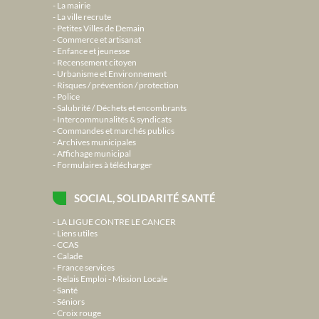
La mairie
La ville recrute
Petites Villes de Demain
Commerce et artisanat
Enfance et jeunesse
Recensement citoyen
Urbanisme et Environnement
Risques / prévention / protection
Police
Salubrité / Déchets et encombrants
Intercommunalités & syndicats
Commandes et marchés publics
Archives municipales
Affichage municipal
Formulaires à télécharger
SOCIAL, SOLIDARITÉ SANTÉ
LA LIGUE CONTRE LE CANCER
Liens utiles
CCAS
Calade
France services
Relais Emploi - Mission Locale
Santé
Séniors
Croix rouge