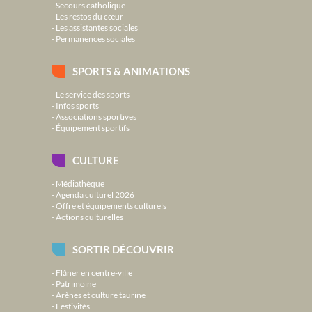
Secours catholique
Les restos du cœur
Les assistantes sociales
Permanences sociales
SPORTS & ANIMATIONS
Le service des sports
Infos sports
Associations sportives
Équipement sportifs
CULTURE
Médiathèque
Agenda culturel 2026
Offre et équipements culturels
Actions culturelles
SORTIR DÉCOUVRIR
Flâner en centre-ville
Patrimoine
Arènes et culture taurine
Festivités