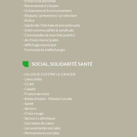
Enfance et jeunesse
Recensement citoyen
Urbanisme et Environnement
Risques / prévention / protection
Police
Salubrité / Déchets et encombrants
Intercommunalités & syndicats
Commandes et marchés publics
Archives municipales
Affichage municipal
Formulaires à télécharger
SOCIAL, SOLIDARITÉ SANTÉ
LA LIGUE CONTRE LE CANCER
Liens utiles
CCAS
Calade
France services
Relais Emploi - Mission Locale
Santé
Séniors
Croix rouge
Secours catholique
Les restos du cœur
Les assistantes sociales
Permanences sociales