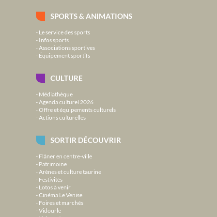
SPORTS & ANIMATIONS
Le service des sports
Infos sports
Associations sportives
Équipement sportifs
CULTURE
Médiathèque
Agenda culturel 2026
Offre et équipements culturels
Actions culturelles
SORTIR DÉCOUVRIR
Flâner en centre-ville
Patrimoine
Arènes et culture taurine
Festivités
Lotos à venir
Cinéma Le Venise
Foires et marchés
Vidourle