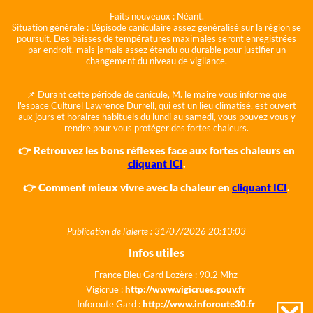
Faits nouveaux :
Néant.
Situation générale :
L'épisode caniculaire assez généralisé sur la région se
poursuit. Des baisses de températures maximales seront enregistrées
par endroit, mais jamais assez étendu ou durable pour justifier un
changement du niveau de vigilance.
📌 Durant cette période de canicule, M. le maire vous informe que
l'espace Culturel Lawrence Durrell, qui est un lieu climatisé, est ouvert
aux jours et horaires habituels du lundi au samedi, vous pouvez vous y
rendre pour vous protéger des fortes chaleurs.
👉 Retrouvez les bons réflexes face aux fortes chaleurs en
cliquant ICI
.
👉 Comment mieux vivre avec la chaleur en
cliquant ICI
.
Publication de l'alerte : 31/07/2026 20:13:03
Infos utiles
France Bleu Gard Lozère : 90.2 Mhz
Vigicrue :
http://www.vigicrues.gouv.fr
Inforoute Gard :
http://www.inforoute30.fr