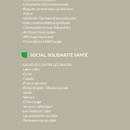
Urbanisme et Environnement
Risques / prévention / protection
Police
Salubrité / Déchets et encombrants
Intercommunalités & syndicats
Commandes et marchés publics
Archives municipales
Affichage municipal
Formulaires à télécharger
SOCIAL, SOLIDARITÉ SANTÉ
LA LIGUE CONTRE LE CANCER
Liens utiles
CCAS
Calade
France services
Relais Emploi - Mission Locale
Santé
Séniors
Croix rouge
Secours catholique
Les restos du cœur
Les assistantes sociales
Permanences sociales