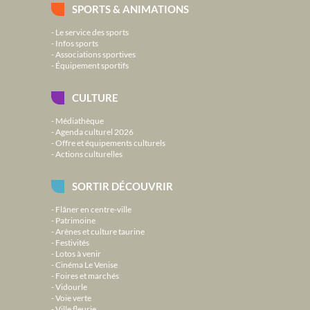
SPORTS & ANIMATIONS
Le service des sports
Infos sports
Associations sportives
Équipement sportifs
CULTURE
Médiathèque
Agenda culturel 2026
Offre et équipements culturels
Actions culturelles
SORTIR DÉCOUVRIR
Flâner en centre-ville
Patrimoine
Arènes et culture taurine
Festivités
Lotos à venir
Cinéma Le Venise
Foires et marchés
Vidourle
Voie verte
Ville fleurie