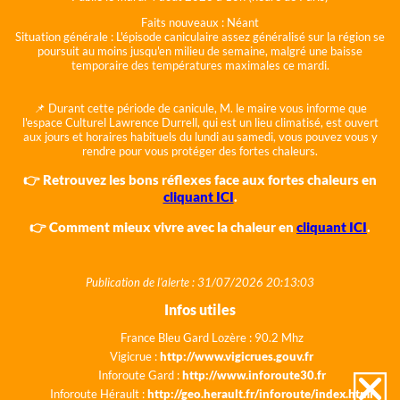
Faits nouveaux :
Néant
Situation générale :
L'épisode caniculaire assez généralisé sur la région se
poursuit au moins jusqu'en milieu de semaine, malgré une baisse
temporaire des températures maximales ce mardi.
📌 Durant cette période de canicule, M. le maire vous informe que
l'espace Culturel Lawrence Durrell, qui est un lieu climatisé, est ouvert
aux jours et horaires habituels du lundi au samedi, vous pouvez vous y
rendre pour vous protéger des fortes chaleurs.
👉 Retrouvez les bons réflexes face aux fortes chaleurs en
cliquant ICI
.
👉 Comment mieux vivre avec la chaleur en
cliquant ICI
.
Publication de l'alerte : 31/07/2026 20:13:03
Infos utiles
France Bleu Gard Lozère : 90.2 Mhz
Vigicrue :
http://www.vigicrues.gouv.fr
Inforoute Gard :
http://www.inforoute30.fr
Inforoute Hérault :
http://geo.herault.fr/inforoute/index.html