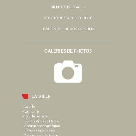
MENTIONS LÉGALES
POLITIQUE D'ACCESSIBILITÉ
TRAITEMENT DE VOS DONNÉES
GALERIES DE PHOTOS
LA VILLE
La ville
La mairie
La ville recrute
Petites Villes de Demain
Commerce et artisanat
Enfance et jeunesse
Recensement citoyen