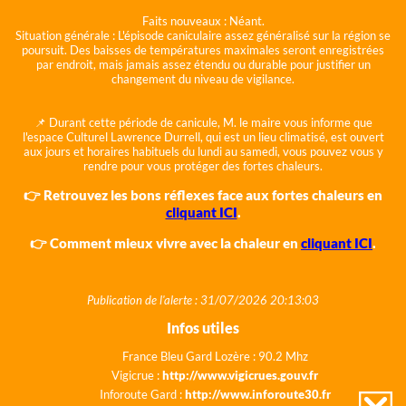
Faits nouveaux :
Néant.
Situation générale :
L'épisode caniculaire assez généralisé sur la région se
poursuit. Des baisses de températures maximales seront enregistrées
par endroit, mais jamais assez étendu ou durable pour justifier un
changement du niveau de vigilance.
📌 Durant cette période de canicule, M. le maire vous informe que
l'espace Culturel Lawrence Durrell, qui est un lieu climatisé, est ouvert
aux jours et horaires habituels du lundi au samedi, vous pouvez vous y
rendre pour vous protéger des fortes chaleurs.
👉 Retrouvez les bons réflexes face aux fortes chaleurs en
cliquant ICI
.
👉 Comment mieux vivre avec la chaleur en
cliquant ICI
.
Publication de l'alerte : 31/07/2026 20:13:03
Infos utiles
France Bleu Gard Lozère : 90.2 Mhz
Vigicrue :
http://www.vigicrues.gouv.fr
Inforoute Gard :
http://www.inforoute30.fr