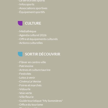
Le service des sports
Infos sports
Associations sportives
Équipement sportifs
CULTURE
Médiathèque
Agenda culturel 2026
Offre et équipements culturels
Actions culturelles
SORTIR DÉCOUVRIR
Flâner en centre-ville
Patrimoine
Arènes et culture taurine
Festivités
Lotos à venir
Cinéma Le Venise
Foires et marchés
Vidourle
Voie verte
Ville fleurie
Guide touristique "My Sommières"
Office du tourisme