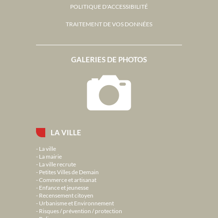
POLITIQUE D'ACCESSIBILITÉ
TRAITEMENT DE VOS DONNÉES
GALERIES DE PHOTOS
LA VILLE
La ville
La mairie
La ville recrute
Petites Villes de Demain
Commerce et artisanat
Enfance et jeunesse
Recensement citoyen
Urbanisme et Environnement
Risques / prévention / protection