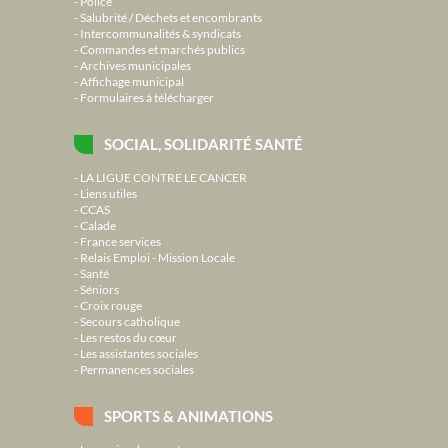
Police
Salubrité / Déchets et encombrants
Intercommunalités & syndicats
Commandes et marchés publics
Archives municipales
Affichage municipal
Formulaires à télécharger
SOCIAL, SOLIDARITÉ SANTÉ
LA LIGUE CONTRE LE CANCER
Liens utiles
CCAS
Calade
France services
Relais Emploi - Mission Locale
Santé
Séniors
Croix rouge
Secours catholique
Les restos du cœur
Les assistantes sociales
Permanences sociales
SPORTS & ANIMATIONS