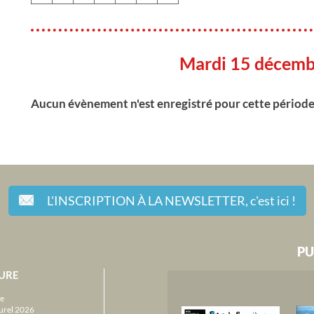
Mardi 15 décemb
Aucun évènement n'est enregistré pour cette périod
L'INSCRIPTION À LA NEWSLETTER,
c'est ici !
PU
URE
e
urel 2026