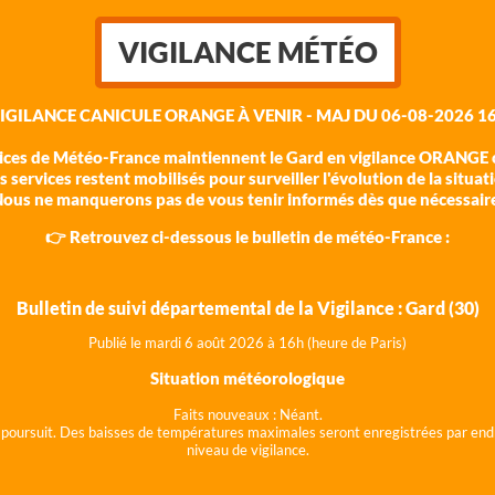
VIGILANCE MÉTÉO
VIGILANCE CANICULE ORANGE À VENIR - MAJ DU 06-08-2026 16
vices de Météo-France maintiennent le Gard en vigilance ORANGE c
 services restent mobilisés pour surveiller l'évolution de la situat
ous ne manquerons pas de vous tenir informés dès que nécessair
👉 Retrouvez ci-dessous le bulletin de météo-France :
Bulletin de suivi départemental de la Vigilance : Gard (30)
Publié le mardi 6 août 202
6 à 16h (heure de Paris)
Situation météorologique
Faits nouveaux :
Néant.
 se poursuit. Des baisses de températures maximales seront enregistrées par end
niveau de vigilance.