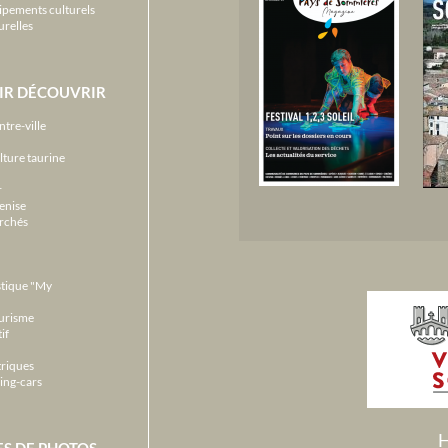
ipements culturels
urelles
IR DÉCOUVRIR
ntre-ville
lture taurine
r
enise
archés
stique "My
ourisme
if
triques
ing-cars
H
ES DE PHOTOS