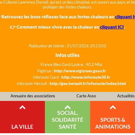
e Culturel Lawrence Durrell, qui est un lieu climatisé, est ouvert aux jours et 
protéger des fortes chaleurs.
 Retrouvez les bons réflexes face aux fortes chaleurs en
cliquant I
👉 Comment mieux vivre avec la chaleur en
cliquant ICI
.
Publication de l'alerte : 31/07/2026 20:13:03
Infos utiles
France Bleu Gard Lozère : 90.2 Mhz
Vigicrue :
http://www.vigicrues.gouv.fr
Inforoute Gard :
http://www.inforoute30.fr
Inforoute Hérault :
http://geo.herault.fr/inforoute/index.html
Annuaire des associations
Carte Asso
Actualités
SOCIAL,
SOLIDARITÉ
SPORTS &
LA VILLE
SANTÉ
ANIMATIONS