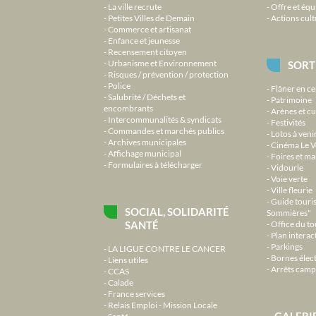
La ville recrute
Offre et équ
Petites Villes de Demain
Actions cult
Commerce et artisanat
Enfance et jeunesse
Recensement citoyen
Urbanisme et Environnement
SORT
Risques / prévention / protection
Police
Flâner en ce
Salubrité / Déchets et
Patrimoine
encombrants
Arènes et cu
Intercommunalités & syndicats
Festivités
Commandes et marchés publics
Lotos à veni
Archives municipales
Cinéma Le V
Affichage municipal
Foires et m
Formulaires à télécharger
Vidourle
Voie verte
Ville fleurie
Guide touri
SOCIAL, SOLIDARITÉ
Sommières"
SANTÉ
Office du t
Plan interact
Parkings
LA LIGUE CONTRE LE CANCER
Bornes élec
Liens utiles
Arrêts camp
CCAS
Calade
France services
Relais Emploi - Mission Locale
GALERI
Santé