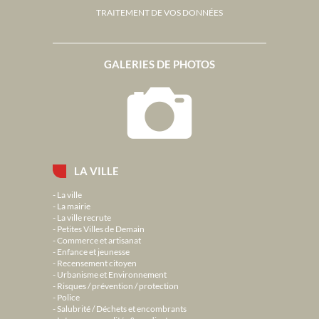
TRAITEMENT DE VOS DONNÉES
GALERIES DE PHOTOS
LA VILLE
La ville
La mairie
La ville recrute
Petites Villes de Demain
Commerce et artisanat
Enfance et jeunesse
Recensement citoyen
Urbanisme et Environnement
Risques / prévention / protection
Police
Salubrité / Déchets et encombrants