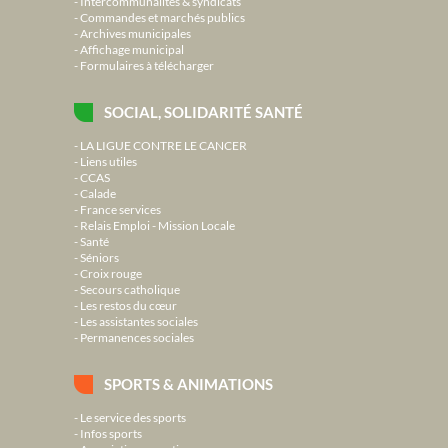
Intercommunalités & syndicats
Commandes et marchés publics
Archives municipales
Affichage municipal
Formulaires à télécharger
SOCIAL, SOLIDARITÉ SANTÉ
LA LIGUE CONTRE LE CANCER
Liens utiles
CCAS
Calade
France services
Relais Emploi - Mission Locale
Santé
Séniors
Croix rouge
Secours catholique
Les restos du cœur
Les assistantes sociales
Permanences sociales
SPORTS & ANIMATIONS
Le service des sports
Infos sports