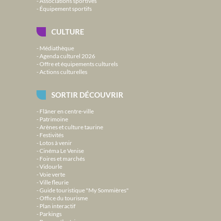
Associations sportives
Équipement sportifs
CULTURE
Médiathèque
Agenda culturel 2026
Offre et équipements culturels
Actions culturelles
SORTIR DÉCOUVRIR
Flâner en centre-ville
Patrimoine
Arènes et culture taurine
Festivités
Lotos à venir
Cinéma Le Venise
Foires et marchés
Vidourle
Voie verte
Ville fleurie
Guide touristique "My Sommières"
Office du tourisme
Plan interactif
Parkings