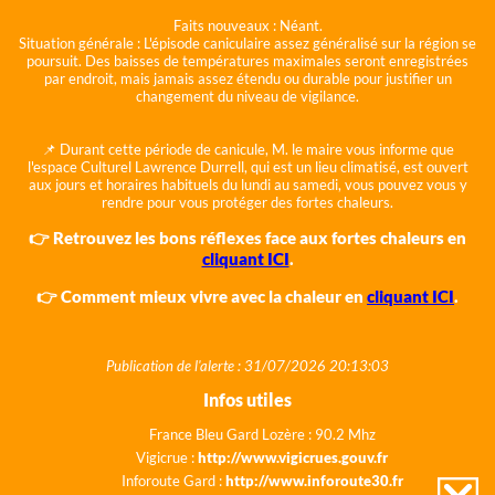
Faits nouveaux :
Néant.
Situation générale :
L'épisode caniculaire assez généralisé sur la région se
poursuit. Des baisses de températures maximales seront enregistrées
par endroit, mais jamais assez étendu ou durable pour justifier un
changement du niveau de vigilance.
📌 Durant cette période de canicule, M. le maire vous informe que
l'espace Culturel Lawrence Durrell, qui est un lieu climatisé, est ouvert
aux jours et horaires habituels du lundi au samedi, vous pouvez vous y
rendre pour vous protéger des fortes chaleurs.
👉 Retrouvez les bons réflexes face aux fortes chaleurs en
cliquant ICI
.
👉 Comment mieux vivre avec la chaleur en
cliquant ICI
.
Publication de l'alerte : 31/07/2026 20:13:03
Infos utiles
France Bleu Gard Lozère : 90.2 Mhz
Vigicrue :
http://www.vigicrues.gouv.fr
Inforoute Gard :
http://www.inforoute30.fr