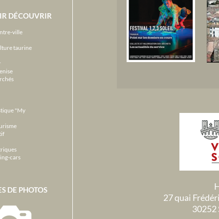
IR DÉCOUVRIR
ntre-ville
lture taurine
r
enise
archés
stique "My
ourisme
if
triques
ing-cars
H
ES DE PHOTOS
27 quai Frédé
30252 