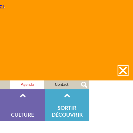
CI
.
Agenda
Contact
SORTIR
CULTURE
DÉCOUVRIR