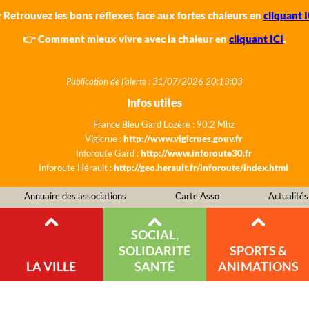
 Retrouvez les bons réflexes face aux fortes chaleurs en
cliquant I
👉 Comment mieux vivre avec la chaleur en
cliquant ICI
.
Publication de l'alerte : 31/07/2026 20:13:03
Infos utiles
France Bleu Gard Lozère : 90.2 Mhz
Vigicrue :
http://www.vigicrues.gouv.fr
Inforoute Gard :
http://www.inforoute30.fr
Inforoute Hérault :
http://geo.herault.fr/inforoute/index.html
Annuaire des associations
Carte Asso
Actualités
SOCIAL,
SOLIDARITÉ
SPORTS &
LA VILLE
SANTÉ
ANIMATIONS