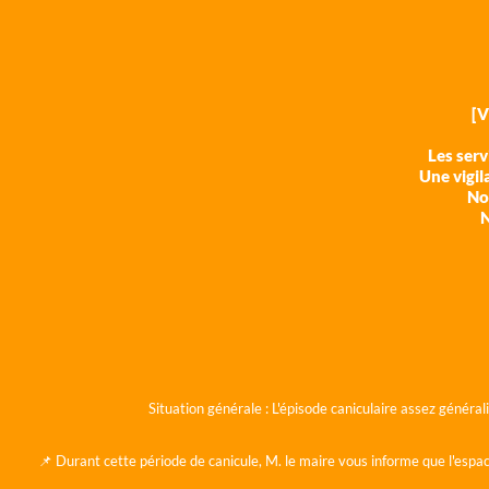
[
Les ser
Une vigil
Nos
N
Situation générale :
L'épisode caniculaire assez généra
📌 Durant cette période de canicule, M. le maire vous informe que l'espac