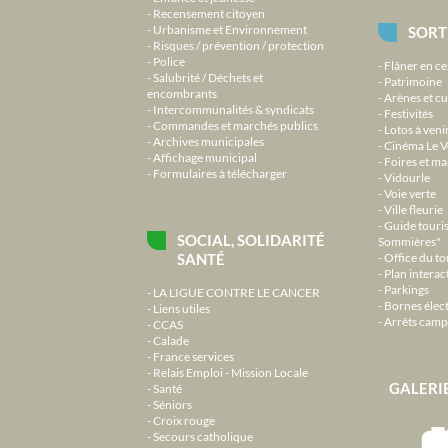
Recensement citoyen
Urbanisme et Environnement
SORT
Risques / prévention / protection
Police
Flâner en ce
Salubrité / Déchets et
Patrimoine
encombrants
Arènes et cu
Intercommunalités & syndicats
Festivités
Commandes et marchés publics
Lotos à veni
Archives municipales
Cinéma Le V
Affichage municipal
Foires et m
Formulaires à télécharger
Vidourle
Voie verte
Ville fleurie
Guide touri
SOCIAL, SOLIDARITÉ
Sommières"
SANTÉ
Office du t
Plan interact
Parkings
LA LIGUE CONTRE LE CANCER
Bornes élec
Liens utiles
Arrêts camp
CCAS
Calade
France services
Relais Emploi - Mission Locale
GALERI
Santé
Séniors
Croix rouge
Secours catholique