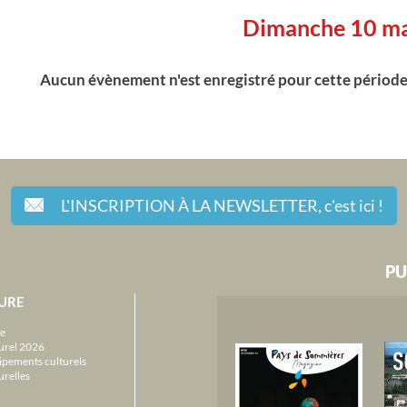
Dimanche 10 m
Aucun évènement n'est enregistré pour cette périod
L'INSCRIPTION À LA NEWSLETTER,
c'est ici !
PU
URE
e
urel 2026
ipements culturels
urelles