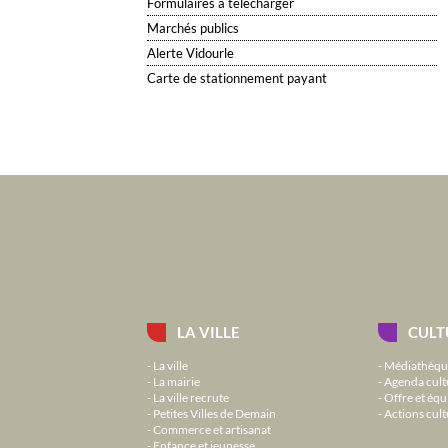
Formulaires à télécharger
Marchés publics
Alerte Vidourle
Carte de stationnement payant
LA VILLE
CULT
La ville
Médiathèqu
La mairie
Agenda cult
La ville recrute
Offre et équ
Petites Villes de Demain
Actions cult
Commerce et artisanat
Enfance et jeunesse