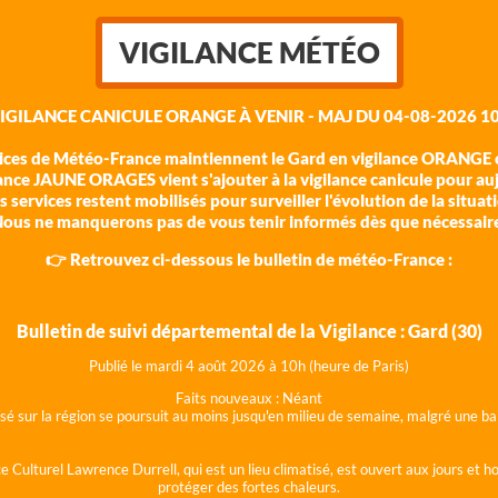
VIGILANCE MÉTÉO
VIGILANCE CANICULE ORANGE À VENIR - MAJ DU 04-08-2026 10
vices de Météo-France maintiennent le Gard en vigilance ORANGE c
ance JAUNE ORAGES vient s'ajouter à la vigilance canicule pour au
 services restent mobilisés pour surveiller l'évolution de la situat
ous ne manquerons pas de vous tenir informés dès que nécessair
👉 Retrouvez ci-dessous le bulletin de météo-France :
Bulletin de suivi départemental de la Vigilance : Gard (30)
Publié le mardi 4 août 202
6 à 10h (heure de Paris)
Faits nouveaux :
Néant
lisé sur la région se poursuit au moins jusqu'en milieu de semaine, malgré une
e Culturel Lawrence Durrell, qui est un lieu climatisé, est ouvert aux jours et 
protéger des fortes chaleurs.