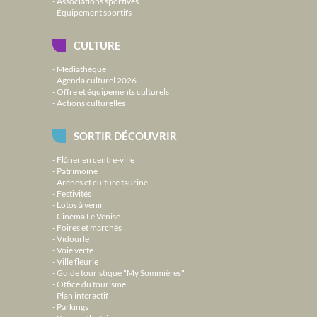
Associations sportives
Équipement sportifs
CULTURE
Médiathèque
Agenda culturel 2026
Offre et équipements culturels
Actions culturelles
SORTIR DÉCOUVRIR
Flâner en centre-ville
Patrimoine
Arènes et culture taurine
Festivités
Lotos à venir
Cinéma Le Venise
Foires et marchés
Vidourle
Voie verte
Ville fleurie
Guide touristique "My Sommières"
Office du tourisme
Plan interactif
Parkings