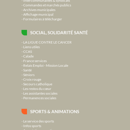
Intercommunalités & syndicats
Commandes et marchés publics
Archives municipales
Affichage municipal
Formulaires à télécharger
SOCIAL, SOLIDARITÉ SANTÉ
LA LIGUE CONTRE LE CANCER
Liens utiles
CCAS
Calade
France services
Relais Emploi - Mission Locale
Santé
Séniors
Croix rouge
Secours catholique
Les restos du cœur
Les assistantes sociales
Permanences sociales
SPORTS & ANIMATIONS
Le service des sports
Infos sports