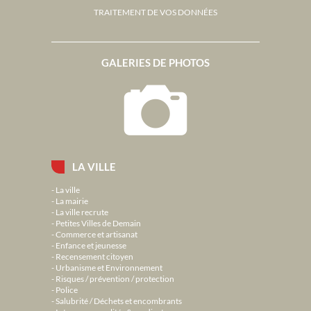
TRAITEMENT DE VOS DONNÉES
GALERIES DE PHOTOS
LA VILLE
La ville
La mairie
La ville recrute
Petites Villes de Demain
Commerce et artisanat
Enfance et jeunesse
Recensement citoyen
Urbanisme et Environnement
Risques / prévention / protection
Police
Salubrité / Déchets et encombrants