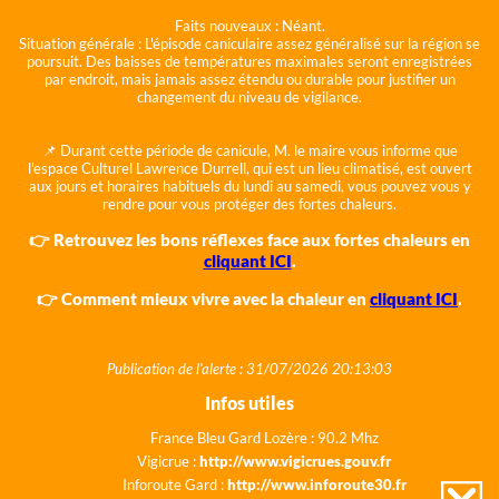
Faits nouveaux :
Néant.
Situation générale :
L'épisode caniculaire assez généralisé sur la région se
poursuit. Des baisses de températures maximales seront enregistrées
par endroit, mais jamais assez étendu ou durable pour justifier un
changement du niveau de vigilance.
📌 Durant cette période de canicule, M. le maire vous informe que
l'espace Culturel Lawrence Durrell, qui est un lieu climatisé, est ouvert
aux jours et horaires habituels du lundi au samedi, vous pouvez vous y
rendre pour vous protéger des fortes chaleurs.
👉 Retrouvez les bons réflexes face aux fortes chaleurs en
cliquant ICI
.
👉 Comment mieux vivre avec la chaleur en
cliquant ICI
.
Publication de l'alerte : 31/07/2026 20:13:03
Infos utiles
France Bleu Gard Lozère : 90.2 Mhz
Vigicrue :
http://www.vigicrues.gouv.fr
Inforoute Gard :
http://www.inforoute30.fr