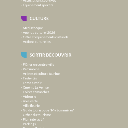
Associations sportives
Équipement sportifs
CULTURE
Médiathèque
Agenda culturel 2026
Offre et équipements culturels
Actions culturelles
SORTIR DÉCOUVRIR
Flâner en centre-ville
Patrimoine
Arènes et culture taurine
Festivités
Lotos à venir
Cinéma Le Venise
Foires et marchés
Vidourle
Voie verte
Ville fleurie
Guide touristique "My Sommières"
Office du tourisme
Plan interactif
Parkings