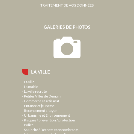
TRAITEMENT DE VOS DONNÉES
GALERIES DE PHOTOS
LA VILLE
La ville
La mairie
La ville recrute
Petites Villes de Demain
Commerce et artisanat
Enfance et jeunesse
Recensement citoyen
Urbanisme et Environnement
Risques / prévention / protection
Police
Salubrité / Déchets et encombrants