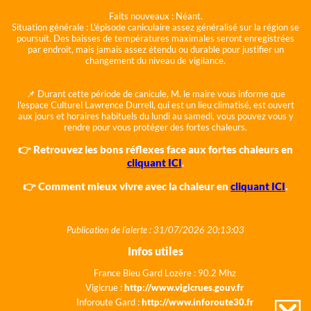
Faits nouveaux :
Néant.
Situation générale :
L'épisode caniculaire assez généralisé sur la région se
poursuit. Des baisses de températures maximales seront enregistrées
par endroit, mais jamais assez étendu ou durable pour justifier un
changement du niveau de vigilance.
📌 Durant cette période de canicule, M. le maire vous informe que
l'espace Culturel Lawrence Durrell, qui est un lieu climatisé, est ouvert
aux jours et horaires habituels du lundi au samedi, vous pouvez vous y
rendre pour vous protéger des fortes chaleurs.
👉 Retrouvez les bons réflexes face aux fortes chaleurs en
cliquant ICI
.
👉 Comment mieux vivre avec la chaleur en
cliquant ICI
.
Publication de l'alerte : 31/07/2026 20:13:03
Infos utiles
France Bleu Gard Lozère : 90.2 Mhz
Vigicrue :
http://www.vigicrues.gouv.fr
Inforoute Gard :
http://www.inforoute30.fr