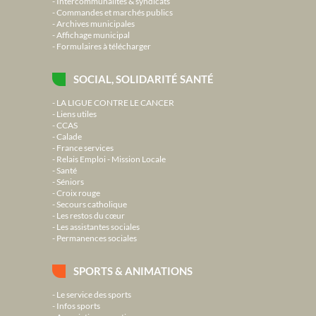
Intercommunalités & syndicats
Commandes et marchés publics
Archives municipales
Affichage municipal
Formulaires à télécharger
SOCIAL, SOLIDARITÉ SANTÉ
LA LIGUE CONTRE LE CANCER
Liens utiles
CCAS
Calade
France services
Relais Emploi - Mission Locale
Santé
Séniors
Croix rouge
Secours catholique
Les restos du cœur
Les assistantes sociales
Permanences sociales
SPORTS & ANIMATIONS
Le service des sports
Infos sports