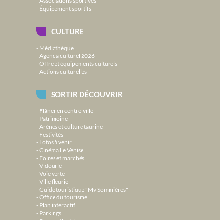
Associations sportives
Équipement sportifs
CULTURE
Médiathèque
Agenda culturel 2026
Offre et équipements culturels
Actions culturelles
SORTIR DÉCOUVRIR
Flâner en centre-ville
Patrimoine
Arènes et culture taurine
Festivités
Lotos à venir
Cinéma Le Venise
Foires et marchés
Vidourle
Voie verte
Ville fleurie
Guide touristique "My Sommières"
Office du tourisme
Plan interactif
Parkings