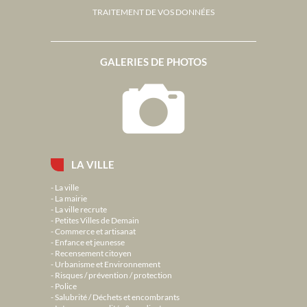
TRAITEMENT DE VOS DONNÉES
GALERIES DE PHOTOS
LA VILLE
La ville
La mairie
La ville recrute
Petites Villes de Demain
Commerce et artisanat
Enfance et jeunesse
Recensement citoyen
Urbanisme et Environnement
Risques / prévention / protection
Police
Salubrité / Déchets et encombrants