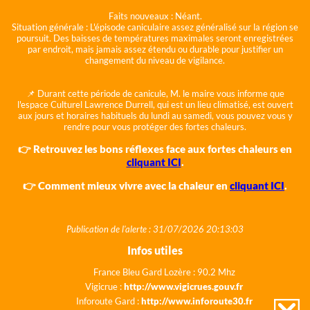
Faits nouveaux :
Néant.
Situation générale :
L'épisode caniculaire assez généralisé sur la région se
poursuit. Des baisses de températures maximales seront enregistrées
par endroit, mais jamais assez étendu ou durable pour justifier un
changement du niveau de vigilance.
📌 Durant cette période de canicule, M. le maire vous informe que
l'espace Culturel Lawrence Durrell, qui est un lieu climatisé, est ouvert
aux jours et horaires habituels du lundi au samedi, vous pouvez vous y
rendre pour vous protéger des fortes chaleurs.
👉 Retrouvez les bons réflexes face aux fortes chaleurs en
cliquant ICI
.
👉 Comment mieux vivre avec la chaleur en
cliquant ICI
.
Publication de l'alerte : 31/07/2026 20:13:03
Infos utiles
France Bleu Gard Lozère : 90.2 Mhz
Vigicrue :
http://www.vigicrues.gouv.fr
Inforoute Gard :
http://www.inforoute30.fr