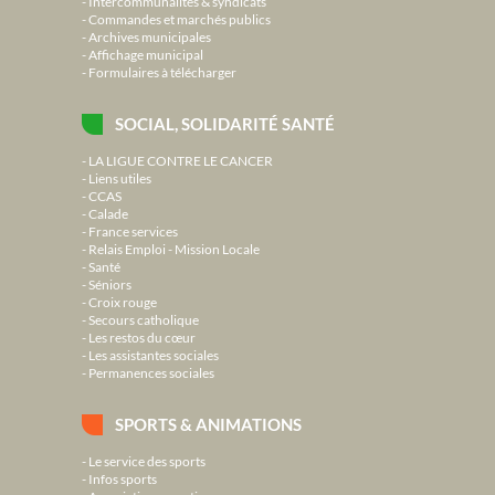
Intercommunalités & syndicats
Commandes et marchés publics
Archives municipales
Affichage municipal
Formulaires à télécharger
SOCIAL, SOLIDARITÉ SANTÉ
LA LIGUE CONTRE LE CANCER
Liens utiles
CCAS
Calade
France services
Relais Emploi - Mission Locale
Santé
Séniors
Croix rouge
Secours catholique
Les restos du cœur
Les assistantes sociales
Permanences sociales
SPORTS & ANIMATIONS
Le service des sports
Infos sports