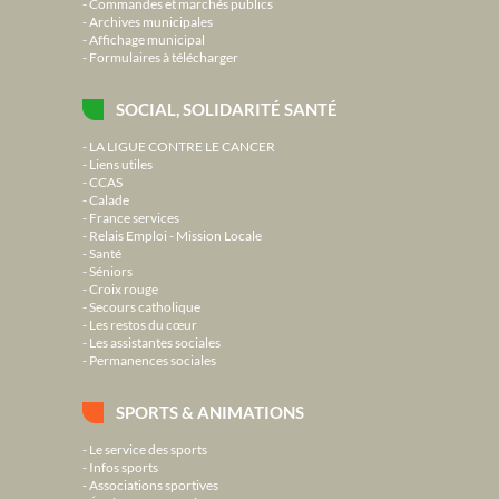
Commandes et marchés publics
Archives municipales
Affichage municipal
Formulaires à télécharger
SOCIAL, SOLIDARITÉ SANTÉ
LA LIGUE CONTRE LE CANCER
Liens utiles
CCAS
Calade
France services
Relais Emploi - Mission Locale
Santé
Séniors
Croix rouge
Secours catholique
Les restos du cœur
Les assistantes sociales
Permanences sociales
SPORTS & ANIMATIONS
Le service des sports
Infos sports
Associations sportives