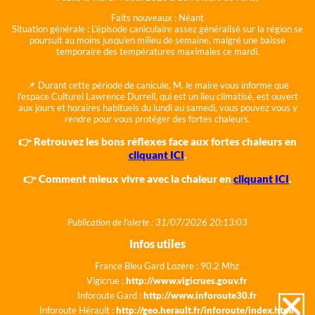
Faits nouveaux :
Néant
Situation générale :
L'épisode caniculaire assez généralisé sur la région se
poursuit au moins jusqu'en milieu de semaine, malgré une baisse
temporaire des températures maximales ce mardi.
📌 Durant cette période de canicule, M. le maire vous informe que
l'espace Culturel Lawrence Durrell, qui est un lieu climatisé, est ouvert
aux jours et horaires habituels du lundi au samedi, vous pouvez vous y
rendre pour vous protéger des fortes chaleurs.
👉 Retrouvez les bons réflexes face aux fortes chaleurs en
cliquant ICI
.
👉 Comment mieux vivre avec la chaleur en
cliquant ICI
.
Publication de l'alerte : 31/07/2026 20:13:03
Infos utiles
France Bleu Gard Lozère : 90.2 Mhz
Vigicrue :
http://www.vigicrues.gouv.fr
Inforoute Gard :
http://www.inforoute30.fr
Inforoute Hérault :
http://geo.herault.fr/inforoute/index.html