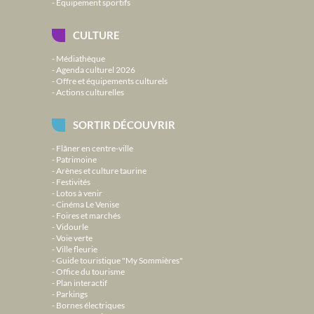
Équipement sportifs
CULTURE
Médiathèque
Agenda culturel 2026
Offre et équipements culturels
Actions culturelles
SORTIR DÉCOUVRIR
Flâner en centre-ville
Patrimoine
Arènes et culture taurine
Festivités
Lotos à venir
Cinéma Le Venise
Foires et marchés
Vidourle
Voie verte
Ville fleurie
Guide touristique "My Sommières"
Office du tourisme
Plan interactif
Parkings
Bornes électriques