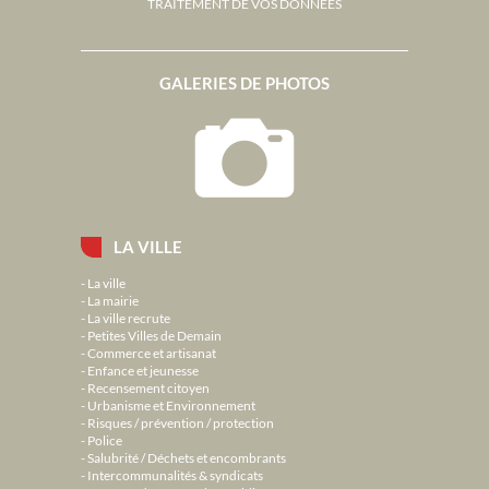
TRAITEMENT DE VOS DONNÉES
GALERIES DE PHOTOS
LA VILLE
La ville
La mairie
La ville recrute
Petites Villes de Demain
Commerce et artisanat
Enfance et jeunesse
Recensement citoyen
Urbanisme et Environnement
Risques / prévention / protection
Police
Salubrité / Déchets et encombrants
Intercommunalités & syndicats